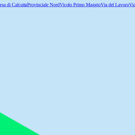
sa di Calcutta
Provinciale Nord
Vicolo Primo Maggio
Via del Lavoro
Via