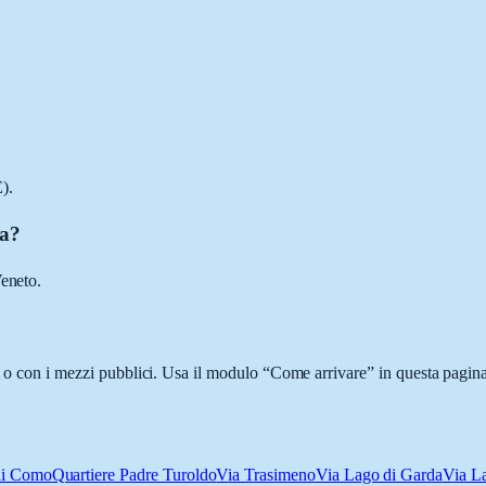
).
ra?
Veneto.
i o con i mezzi pubblici. Usa il modulo “Come arrivare” in questa pagina
di Como
Quartiere Padre Turoldo
Via Trasimeno
Via Lago di Garda
Via La