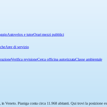
aggio
Autovelox e tutor
Orari mezzi pubblici
iche
Aree di servizio
urazione
Verifica revisione
Cerca officina autorizzata
Classe ambientale
 in Veneto. Pianiga conta circa 11.968 abitanti. Qui trovi la posizione es