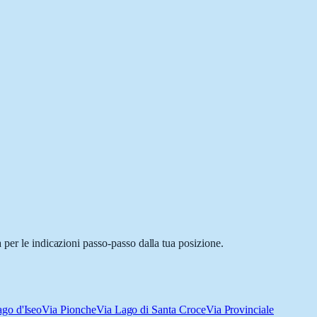
 per le indicazioni passo-passo dalla tua posizione.
go d'Iseo
Via Pionche
Via Lago di Santa Croce
Via Provinciale