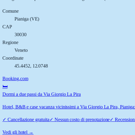
Comune
Pianiga
(
VE
)
CAP
30030
Regione
Veneto
Coordinate
45.4452
,
12.0748
Booking.com
🛏️
Dormi a due passi da Via Giorgio La Pira
Hotel, B&B e case vacanza vicinissimi a Via Giorgio La Pira, Pianiga: 
✓
Cancellazione gratuita
✓
Nessun costo di prenotazione
✓
Recensioni
Vedi gli hotel →