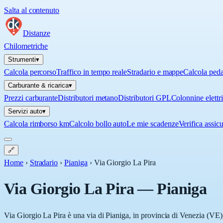
Salta al contenuto
Distanze
Chilometriche
Strumenti
▾
Calcola percorso
Traffico in tempo reale
Stradario e mappe
Calcola ped
Carburante & ricarica
▾
Prezzi carburante
Distributori metano
Distributori GPL
Colonnine elettr
Servizi auto
▾
Calcola rimborso km
Calcolo bollo auto
Le mie scadenze
Verifica assic
🔗
Home
›
Stradario
›
Pianiga
›
Via Giorgio La Pira
Via Giorgio La Pira
—
Pianiga
Via Giorgio La Pira è una via di Pianiga, in provincia di Venezia (VE),