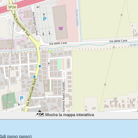
📍
🗺️ Mostra la mappa interattiva
dali passo passo)