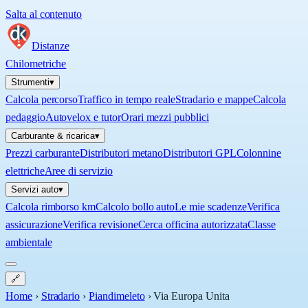
Salta al contenuto
Distanze
Chilometriche
Strumenti
▾
Calcola percorso
Traffico in tempo reale
Stradario e mappe
Calcola
pedaggio
Autovelox e tutor
Orari mezzi pubblici
Carburante & ricarica
▾
Prezzi carburante
Distributori metano
Distributori GPL
Colonnine
elettriche
Aree di servizio
Servizi auto
▾
Calcola rimborso km
Calcolo bollo auto
Le mie scadenze
Verifica
assicurazione
Verifica revisione
Cerca officina autorizzata
Classe
ambientale
🔗
Home
›
Stradario
›
Piandimeleto
›
Via Europa Unita