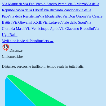
Via Martiri di Via Fani
Vicolo Sandro Pertini
Via 8 Marzo
Via della
Repubblica
Via della Libertà
Via Riccardo Zandonai
Via della
Pace
Via della Resistenza
Via Montefeltro
Via Don Orione
Via Cesare
Battisti
Via Giovanni XXIII
Via Ladavac
Viale dello Sport
Via
Clorinda Maioli
Via Venticinque Aprile
Via Giacomo Brodolini
Via
Ugo Baldi
Vedi tutte le vie di
Piandimeleto
→
Distanze
Chilometriche
Distanze, percorsi e traffico in tempo reale in tutta Italia.