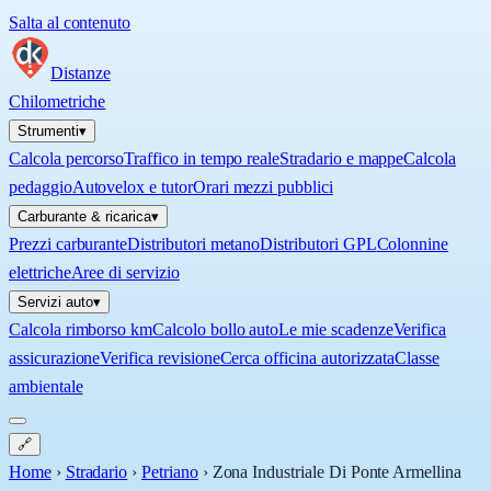
Salta al contenuto
Distanze
Chilometriche
Strumenti
▾
Calcola percorso
Traffico in tempo reale
Stradario e mappe
Calcola
pedaggio
Autovelox e tutor
Orari mezzi pubblici
Carburante & ricarica
▾
Prezzi carburante
Distributori metano
Distributori GPL
Colonnine
elettriche
Aree di servizio
Servizi auto
▾
Calcola rimborso km
Calcolo bollo auto
Le mie scadenze
Verifica
assicurazione
Verifica revisione
Cerca officina autorizzata
Classe
ambientale
🔗
Home
›
Stradario
›
Petriano
›
Zona Industriale Di Ponte Armellina