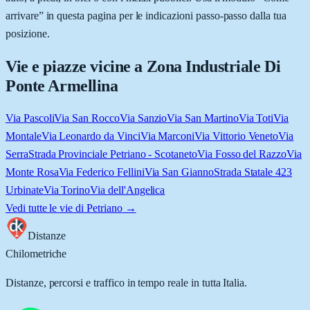
arrivare” in questa pagina per le indicazioni passo-passo dalla tua
posizione.
Vie e piazze vicine a
Zona Industriale Di
Ponte Armellina
Via Pascoli
Via San Rocco
Via Sanzio
Via San Martino
Via Toti
Via
Montale
Via Leonardo da Vinci
Via Marconi
Via Vittorio Veneto
Via
Serra
Strada Provinciale Petriano - Scotaneto
Via Fosso del Razzo
Via
Monte Rosa
Via Federico Fellini
Via San Gianno
Strada Statale 423
Urbinate
Via Torino
Via dell'Angelica
Vedi tutte le vie di
Petriano
→
Distanze
Chilometriche
Distanze, percorsi e traffico in tempo reale in tutta Italia.