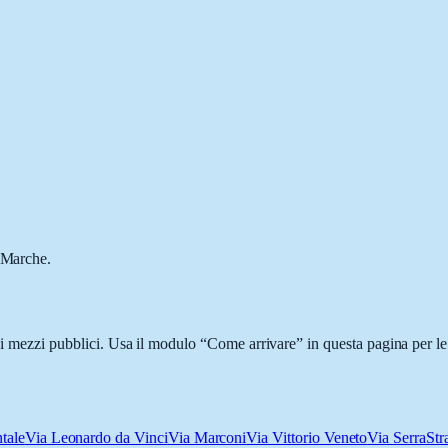
, Marche.
n i mezzi pubblici. Usa il modulo “Come arrivare” in questa pagina per le
tale
Via Leonardo da Vinci
Via Marconi
Via Vittorio Veneto
Via Serra
Str