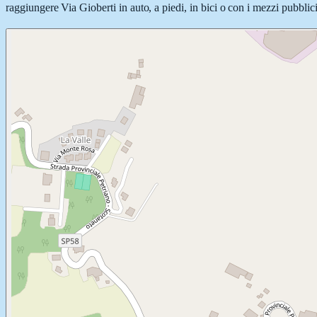
raggiungere Via Gioberti in auto, a piedi, in bici o con i mezzi pubblici