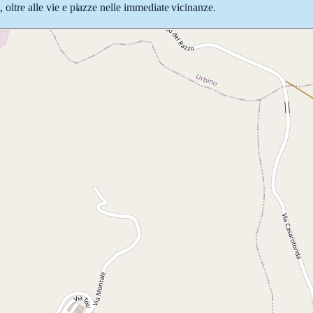
, oltre alle vie e piazze nelle immediate vicinanze.