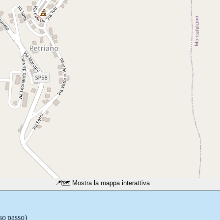
📍
🗺️ Mostra la mappa interattiva
so passo)