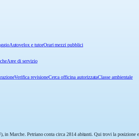
aggio
Autovelox e tutor
Orari mezzi pubblici
iche
Aree di servizio
urazione
Verifica revisione
Cerca officina autorizzata
Classe ambientale
), in Marche. Petriano conta circa 2814 abitanti. Qui trovi la posizione e