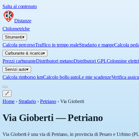
Salta al contenuto
Distanze
Chilometriche
Strumenti
▾
Calcola percorso
Traffico in tempo reale
Stradario e mappe
Calcola ped
Carburante & ricarica
▾
Prezzi carburante
Distributori metano
Distributori GPL
Colonnine elettr
Servizi auto
▾
Calcola rimborso km
Calcolo bollo auto
Le mie scadenze
Verifica assic
🔗
Home
›
Stradario
›
Petriano
›
Via Gioberti
Via Gioberti
—
Petriano
Via Gioberti è una via di Petriano, in provincia di Pesaro e Urbino (PU