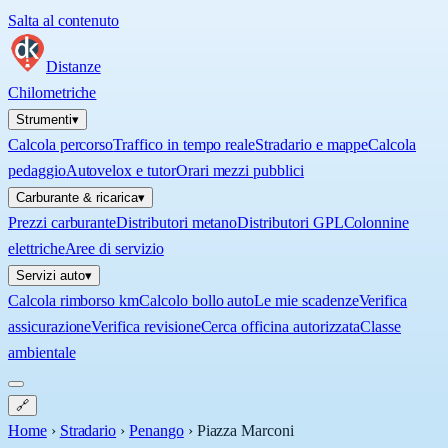
Salta al contenuto
Distanze
Chilometriche
Strumenti
▾
Calcola percorso
Traffico in tempo reale
Stradario e mappe
Calcola
pedaggio
Autovelox e tutor
Orari mezzi pubblici
Carburante & ricarica
▾
Prezzi carburante
Distributori metano
Distributori GPL
Colonnine
elettriche
Aree di servizio
Servizi auto
▾
Calcola rimborso km
Calcolo bollo auto
Le mie scadenze
Verifica
assicurazione
Verifica revisione
Cerca officina autorizzata
Classe
ambientale
🔗
Home
›
Stradario
›
Penango
›
Piazza Marconi