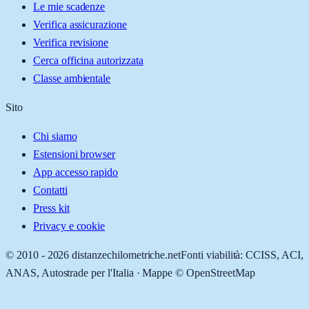
Le mie scadenze
Verifica assicurazione
Verifica revisione
Cerca officina autorizzata
Classe ambientale
Sito
Chi siamo
Estensioni browser
App accesso rapido
Contatti
Press kit
Privacy e cookie
© 2010 -
2026
distanzechilometriche.net
Fonti viabilità: CCISS, ACI,
ANAS, Autostrade per l'Italia · Mappe © OpenStreetMap