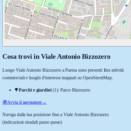
Cosa trovi in
Viale Antonio Bizzozero
Lungo
Viale Antonio Bizzozero
a
Parma
sono presenti
1
tra attività
commerciali e luoghi d'interesse mappati su OpenStreetMap.
🌳
Parchi e giardini
(
1
)
:
Parco Bizzozero
🧭
Avvia il navigatore
→
Naviga dalla tua posizione fino a
Viale Antonio Bizzozero
(indicazioni stradali passo passo)