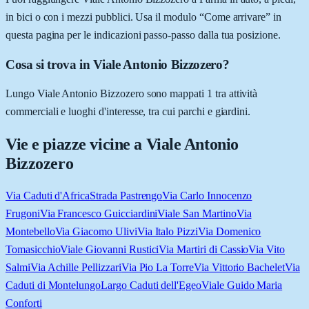
in bici o con i mezzi pubblici. Usa il modulo “Come arrivare” in
questa pagina per le indicazioni passo-passo dalla tua posizione.
Cosa si trova in Viale Antonio Bizzozero?
Lungo Viale Antonio Bizzozero sono mappati 1 tra attività
commerciali e luoghi d'interesse, tra cui parchi e giardini.
Vie e piazze vicine a
Viale Antonio
Bizzozero
Via Caduti d'Africa
Strada Pastrengo
Via Carlo Innocenzo
Frugoni
Via Francesco Guicciardini
Viale San Martino
Via
Montebello
Via Giacomo Ulivi
Via Italo Pizzi
Via Domenico
Tomasicchio
Viale Giovanni Rustici
Via Martiri di Cassio
Via Vito
Salmi
Via Achille Pellizzari
Via Pio La Torre
Via Vittorio Bachelet
Via
Caduti di Montelungo
Largo Caduti dell'Egeo
Viale Guido Maria
Conforti