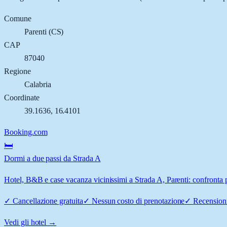
Comune
Parenti
(
CS
)
CAP
87040
Regione
Calabria
Coordinate
39.1636
,
16.4101
Booking.com
🛏️
Dormi a due passi da Strada A
Hotel, B&B e case vacanza vicinissimi a Strada A, Parenti: confronta p
✓
Cancellazione gratuita
✓
Nessun costo di prenotazione
✓
Recensioni
Vedi gli hotel →