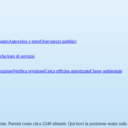
aggio
Autovelox e tutor
Orari mezzi pubblici
iche
Aree di servizio
urazione
Verifica revisione
Cerca officina autorizzata
Classe ambientale
ria. Parenti conta circa 2249 abitanti. Qui trovi la posizione esatta sul