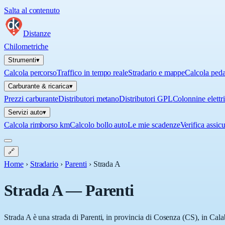
Salta al contenuto
Distanze
Chilometriche
Strumenti
▾
Calcola percorso
Traffico in tempo reale
Stradario e mappe
Calcola ped
Carburante & ricarica
▾
Prezzi carburante
Distributori metano
Distributori GPL
Colonnine elettr
Servizi auto
▾
Calcola rimborso km
Calcolo bollo auto
Le mie scadenze
Verifica assic
🔗
Home
›
Stradario
›
Parenti
›
Strada A
Strada A
—
Parenti
Strada A è una strada di Parenti, in provincia di Cosenza (CS), in Calab