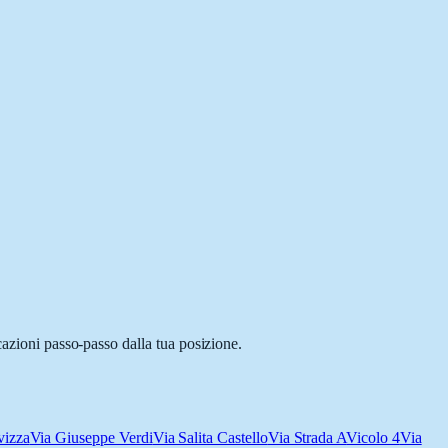
cazioni passo-passo dalla tua posizione.
vizza
Via Giuseppe Verdi
Via Salita Castello
Via Strada A
Vicolo 4
Via