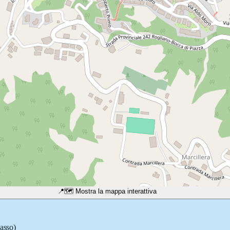
📍
🗺️ Mostra la mappa interattiva
passo)