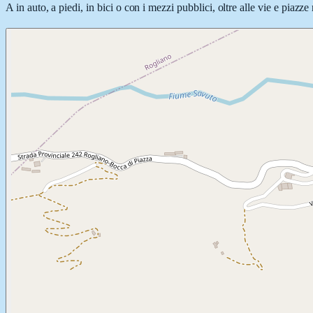
A in auto, a piedi, in bici o con i mezzi pubblici, oltre alle vie e piazz