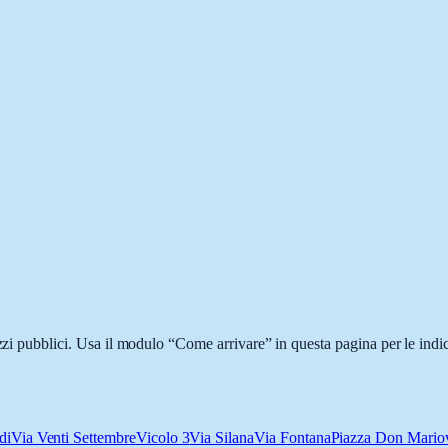
ezzi pubblici. Usa il modulo “Come arrivare” in questa pagina per le indi
di
Via Venti Settembre
Vicolo 3
Via Silana
Via Fontana
Piazza Don Mario