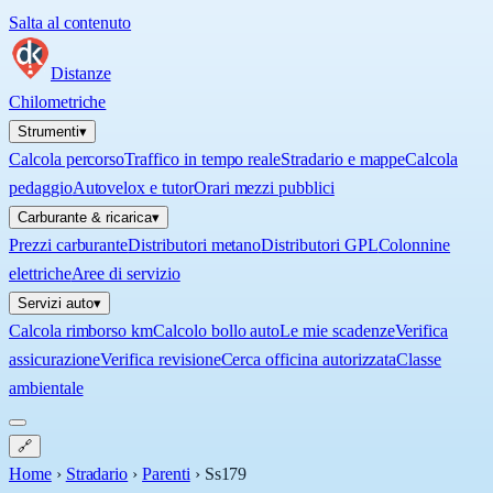
Salta al contenuto
Distanze
Chilometriche
Strumenti
▾
Calcola percorso
Traffico in tempo reale
Stradario e mappe
Calcola
pedaggio
Autovelox e tutor
Orari mezzi pubblici
Carburante & ricarica
▾
Prezzi carburante
Distributori metano
Distributori GPL
Colonnine
elettriche
Aree di servizio
Servizi auto
▾
Calcola rimborso km
Calcolo bollo auto
Le mie scadenze
Verifica
assicurazione
Verifica revisione
Cerca officina autorizzata
Classe
ambientale
🔗
Home
›
Stradario
›
Parenti
›
Ss179