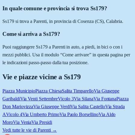
In quale comune e provincia si trova Ss179?
Ss179 si trova a Parenti, in provincia di Cosenza (CS), Calabria.
Come si arriva a Ss179?
Puoi raggiungere Ss179 a Parenti in auto, a piedi, in bici o con i
mezzi pubblici. Usa il modulo “Come arrivare” in questa pagina per
le indicazioni passo-passo dalla tua posizione.
Vie e piazze vicine a
Ss179
Piazza Municipio
Piazza Chiesa
Salita Timparello
Via Giuseppe
Garibaldi
Via Venti Settembre
Vicolo 3
Via Silana
Via Fontana
Piazza
Don Mariovizza
Via Giuseppe Verdi
Via Salita Castello
Via Strada
A
Vicolo 4
Via Umberto Primo
Via Paolo Borsellino
Via Aldo
Moro
Via Venia
Via Presidi
Vedi tutte le vie di
Parenti
→