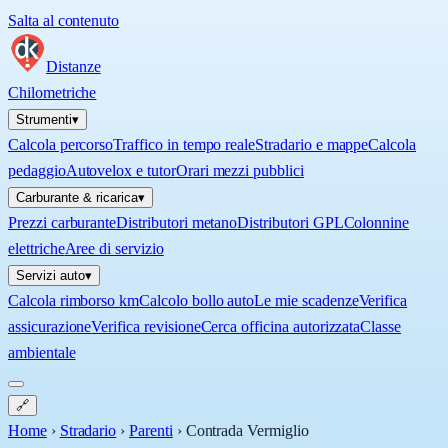
Salta al contenuto
Distanze
Chilometriche
Strumenti
▾
Calcola percorso
Traffico in tempo reale
Stradario e mappe
Calcola
pedaggio
Autovelox e tutor
Orari mezzi pubblici
Carburante & ricarica
▾
Prezzi carburante
Distributori metano
Distributori GPL
Colonnine
elettriche
Aree di servizio
Servizi auto
▾
Calcola rimborso km
Calcolo bollo auto
Le mie scadenze
Verifica
assicurazione
Verifica revisione
Cerca officina autorizzata
Classe
ambientale
🔗
Home
›
Stradario
›
Parenti
›
Contrada Vermiglio