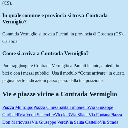
(CS).
In quale comune e provincia si trova Contrada
Vermiglio?
Contrada Vermiglio si trova a Parenti, in provincia di Cosenza (CS),
Calabria.
Come si arriva a Contrada Vermiglio?
Puoi raggiungere Contrada Vermiglio a Parenti in auto, a piedi, in
bici o con i mezzi pubblici. Usa il modulo “Come arrivare” in questa
pagina per le indicazioni passo-passo dalla tua posizione.
Vie e piazze vicine a
Contrada Vermiglio
Piazza Municipio
Piazza Chiesa
Salita Timparello
Via Giuseppe
Garibaldi
Via Venti Settembre
Vicolo 3
Via Silana
Via Fontana
Piazza
Don Mariovizza
Via Giuseppe Verdi
Via Salita Castello
Via Strada