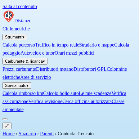
Salta al contenuto
Distanze
Chilometriche
Strumenti
▾
Calcola percorso
Traffico in tempo reale
Stradario e mappe
Calcola
pedaggio
Autovelox e tutor
Orari mezzi pubblici
Carburante & ricarica
▾
Prezzi carburante
Distributori metano
Distributori GPL
Colonnine
elettriche
Aree di servizio
Servizi auto
▾
Calcola rimborso km
Calcolo bollo auto
Le mie scadenze
Verifica
assicurazione
Verifica revisione
Cerca officina autorizzata
Classe
ambientale
🔗
Home
›
Stradario
›
Parenti
›
Contrada Trencato