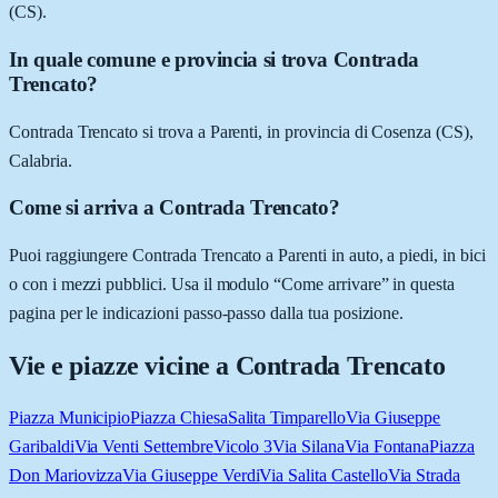
(CS).
In quale comune e provincia si trova Contrada
Trencato?
Contrada Trencato si trova a Parenti, in provincia di Cosenza (CS),
Calabria.
Come si arriva a Contrada Trencato?
Puoi raggiungere Contrada Trencato a Parenti in auto, a piedi, in bici
o con i mezzi pubblici. Usa il modulo “Come arrivare” in questa
pagina per le indicazioni passo-passo dalla tua posizione.
Vie e piazze vicine a
Contrada Trencato
Piazza Municipio
Piazza Chiesa
Salita Timparello
Via Giuseppe
Garibaldi
Via Venti Settembre
Vicolo 3
Via Silana
Via Fontana
Piazza
Don Mariovizza
Via Giuseppe Verdi
Via Salita Castello
Via Strada