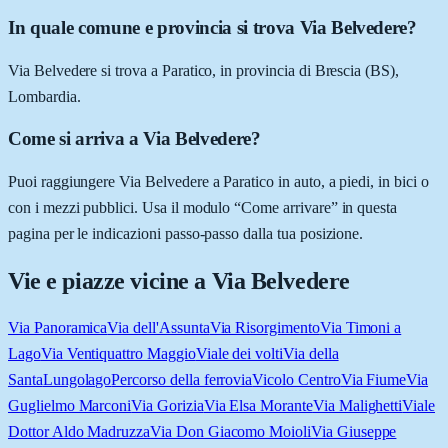
In quale comune e provincia si trova Via Belvedere?
Via Belvedere si trova a Paratico, in provincia di Brescia (BS),
Lombardia.
Come si arriva a Via Belvedere?
Puoi raggiungere Via Belvedere a Paratico in auto, a piedi, in bici o
con i mezzi pubblici. Usa il modulo “Come arrivare” in questa
pagina per le indicazioni passo-passo dalla tua posizione.
Vie e piazze vicine a
Via Belvedere
Via Panoramica
Via dell'Assunta
Via Risorgimento
Via Timoni a
Lago
Via Ventiquattro Maggio
Viale dei volti
Via della
Santa
Lungolago
Percorso della ferrovia
Vicolo Centro
Via Fiume
Via
Guglielmo Marconi
Via Gorizia
Via Elsa Morante
Via Malighetti
Viale
Dottor Aldo Madruzza
Via Don Giacomo Moioli
Via Giuseppe