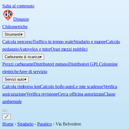
Salta al contenuto
Distanze
Chilometriche
Strumenti
▾
Calcola percorso
Traffico in tempo reale
Stradario e mappe
Calcola
pedaggio
Autovelox e tutor
Orari mezzi pubblici
Carburante & ricarica
▾
Prezzi carburante
Distributori metano
Distributori GPL
Colonnine
elettriche
Aree di servizio
Servizi auto
▾
Calcola rimborso km
Calcolo bollo auto
Le mie scadenze
Verifica
assicurazione
Verifica revisione
Cerca officina autorizzata
Classe
ambientale
🔗
Home
›
Stradario
›
Paratico
›
Via Belvedere