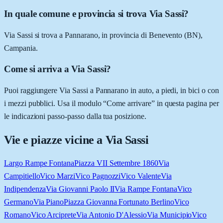
In quale comune e provincia si trova Via Sassi?
Via Sassi si trova a Pannarano, in provincia di Benevento (BN),
Campania.
Come si arriva a Via Sassi?
Puoi raggiungere Via Sassi a Pannarano in auto, a piedi, in bici o con
i mezzi pubblici. Usa il modulo “Come arrivare” in questa pagina per
le indicazioni passo-passo dalla tua posizione.
Vie e piazze vicine a
Via Sassi
Largo Rampe Fontana
Piazza VII Settembre 1860
Via
Campitiello
Vico Marzi
Vico Pagnozzi
Vico Valente
Via
Indipendenza
Via Giovanni Paolo II
Via Rampe Fontana
Vico
Germano
Via Piano
Piazza Giovanna Fortunato Berlino
Vico
Romano
Vico Arciprete
Via Antonio D'Alessio
Via Municipio
Vico