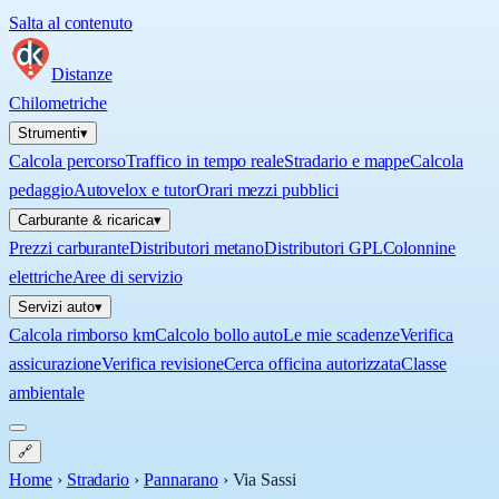
Salta al contenuto
Distanze
Chilometriche
Strumenti
▾
Calcola percorso
Traffico in tempo reale
Stradario e mappe
Calcola
pedaggio
Autovelox e tutor
Orari mezzi pubblici
Carburante & ricarica
▾
Prezzi carburante
Distributori metano
Distributori GPL
Colonnine
elettriche
Aree di servizio
Servizi auto
▾
Calcola rimborso km
Calcolo bollo auto
Le mie scadenze
Verifica
assicurazione
Verifica revisione
Cerca officina autorizzata
Classe
ambientale
🔗
Home
›
Stradario
›
Pannarano
›
Via Sassi