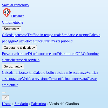
Salta al contenuto
Distanze
Chilometriche
Strumenti
▾
Calcola percorso
Traffico in tempo reale
Stradario e mappe
Calcola
pedaggio
Autovelox e tutor
Orari mezzi pubblici
Carburante & ricarica
▾
Prezzi carburante
Distributori metano
Distributori GPL
Colonnine
elettriche
Aree di servizio
Servizi auto
▾
Calcola rimborso km
Calcolo bollo auto
Le mie scadenze
Verifica
assicurazione
Verifica revisione
Cerca officina autorizzata
Classe
ambientale
🔗
Home
›
Stradario
›
Palestrina
›
Vicolo del Giardino