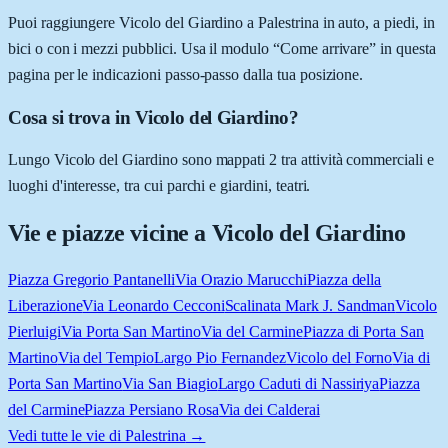
Puoi raggiungere Vicolo del Giardino a Palestrina in auto, a piedi, in
bici o con i mezzi pubblici. Usa il modulo “Come arrivare” in questa
pagina per le indicazioni passo-passo dalla tua posizione.
Cosa si trova in Vicolo del Giardino?
Lungo Vicolo del Giardino sono mappati 2 tra attività commerciali e
luoghi d'interesse, tra cui parchi e giardini, teatri.
Vie e piazze vicine a
Vicolo del Giardino
Piazza Gregorio Pantanelli
Via Orazio Marucchi
Piazza della
Liberazione
Via Leonardo Cecconi
Scalinata Mark J. Sandman
Vicolo
Pierluigi
Via Porta San Martino
Via del Carmine
Piazza di Porta San
Martino
Via del Tempio
Largo Pio Fernandez
Vicolo del Forno
Via di
Porta San Martino
Via San Biagio
Largo Caduti di Nassiriya
Piazza
del Carmine
Piazza Persiano Rosa
Via dei Calderai
Vedi tutte le vie di
Palestrina
→