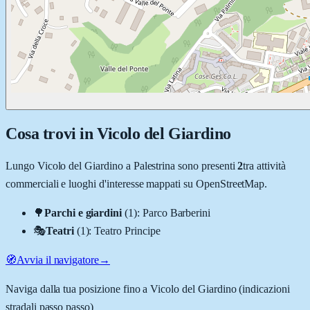
Cosa trovi in
Vicolo del Giardino
Lungo
Vicolo del Giardino
a
Palestrina
sono presenti
2
tra attività
commerciali e luoghi d'interesse mappati su OpenStreetMap.
🌳
Parchi e giardini
(
1
)
:
Parco Barberini
🎭
Teatri
(
1
)
:
Teatro Principe
🧭
Avvia il navigatore
→
Naviga dalla tua posizione fino a
Vicolo del Giardino
(indicazioni
stradali passo passo)