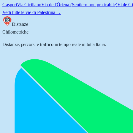
Gasperi
Via Ciciliano
Via dell'Òrtena (Sentiero non praticabile)
Viale G
Vedi tutte le vie di
Palestrina
→
Distanze
Chilometriche
Distanze, percorsi e traffico in tempo reale in tutta Italia.