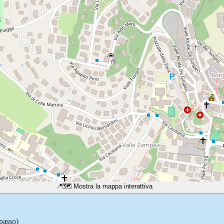
📍
🗺️ Mostra la mappa interattiva
 passo)