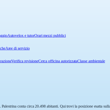
aggio
Autovelox e tutor
Orari mezzi pubblici
iche
Aree di servizio
urazione
Verifica revisione
Cerca officina autorizzata
Classe ambientale
 Palestrina conta circa 20.498 abitanti. Qui trovi la posizione esatta su