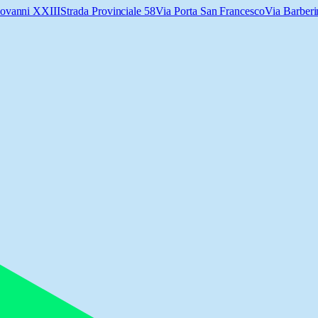
iovanni XXIII
Strada Provinciale 58
Via Porta San Francesco
Via Barberi