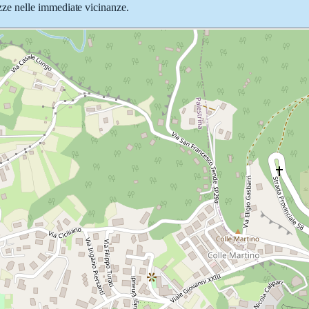
iazze nelle immediate vicinanze.