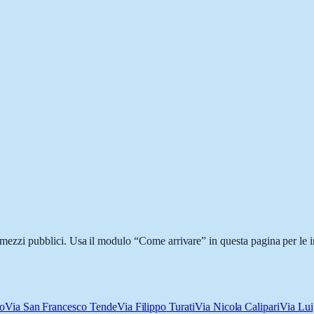
 i mezzi pubblici. Usa il modulo “Come arrivare” in questa pagina per le 
co
Via San Francesco Tende
Via Filippo Turati
Via Nicola Calipari
Via Lui