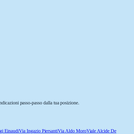
indicazioni passo-passo dalla tua posizione.
gi Einaudi
Via Ingazio Piersanti
Via Aldo Moro
Viale Alcide De