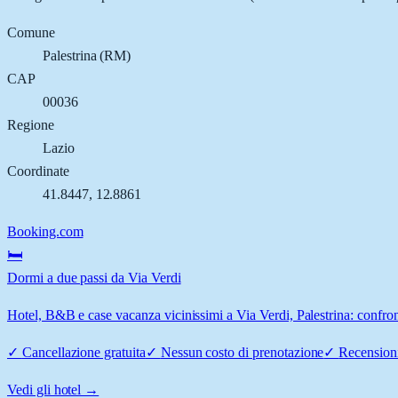
Comune
Palestrina
(
RM
)
CAP
00036
Regione
Lazio
Coordinate
41.8447
,
12.8861
Booking.com
🛏️
Dormi a due passi da Via Verdi
Hotel, B&B e case vacanza vicinissimi a Via Verdi, Palestrina: confront
✓
Cancellazione gratuita
✓
Nessun costo di prenotazione
✓
Recensioni
Vedi gli hotel →