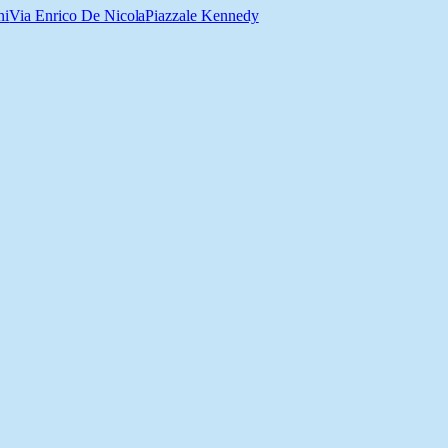
ni
Via Enrico De Nicola
Piazzale Kennedy