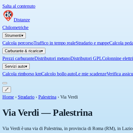
Salta al contenuto
Distanze
Chilometriche
Strumenti
▾
Calcola percorso
Traffico in tempo reale
Stradario e mappe
Calcola ped
Carburante & ricarica
▾
Prezzi carburante
Distributori metano
Distributori GPL
Colonnine elettr
Servizi auto
▾
Calcola rimborso km
Calcolo bollo auto
Le mie scadenze
Verifica assic
🔗
Home
›
Stradario
›
Palestrina
›
Via Verdi
Via Verdi
—
Palestrina
Via Verdi è una via di Palestrina, in provincia di Roma (RM), in Lazio.