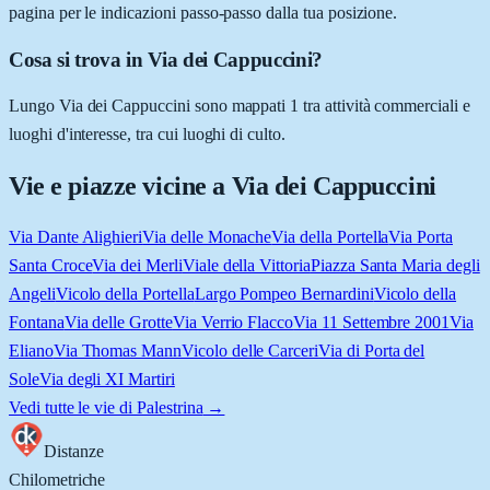
pagina per le indicazioni passo-passo dalla tua posizione.
Cosa si trova in Via dei Cappuccini?
Lungo Via dei Cappuccini sono mappati 1 tra attività commerciali e
luoghi d'interesse, tra cui luoghi di culto.
Vie e piazze vicine a
Via dei Cappuccini
Via Dante Alighieri
Via delle Monache
Via della Portella
Via Porta
Santa Croce
Via dei Merli
Viale della Vittoria
Piazza Santa Maria degli
Angeli
Vicolo della Portella
Largo Pompeo Bernardini
Vicolo della
Fontana
Via delle Grotte
Via Verrio Flacco
Via 11 Settembre 2001
Via
Eliano
Via Thomas Mann
Vicolo delle Carceri
Via di Porta del
Sole
Via degli XI Martiri
Vedi tutte le vie di
Palestrina
→
Distanze
Chilometriche