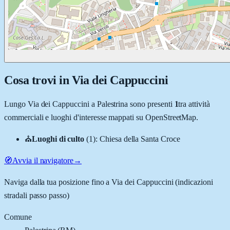
Cosa trovi in
Via dei Cappuccini
Lungo
Via dei Cappuccini
a
Palestrina
sono presenti
1
tra attività
commerciali e luoghi d'interesse mappati su OpenStreetMap.
⛪
Luoghi di culto
(
1
)
:
Chiesa della Santa Croce
🧭
Avvia il navigatore
→
Naviga dalla tua posizione fino a
Via dei Cappuccini
(indicazioni
stradali passo passo)
Comune