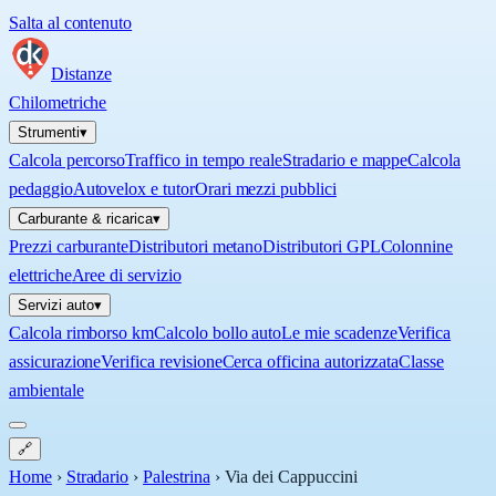
Salta al contenuto
Distanze
Chilometriche
Strumenti
▾
Calcola percorso
Traffico in tempo reale
Stradario e mappe
Calcola
pedaggio
Autovelox e tutor
Orari mezzi pubblici
Carburante & ricarica
▾
Prezzi carburante
Distributori metano
Distributori GPL
Colonnine
elettriche
Aree di servizio
Servizi auto
▾
Calcola rimborso km
Calcolo bollo auto
Le mie scadenze
Verifica
assicurazione
Verifica revisione
Cerca officina autorizzata
Classe
ambientale
🔗
Home
›
Stradario
›
Palestrina
›
Via dei Cappuccini