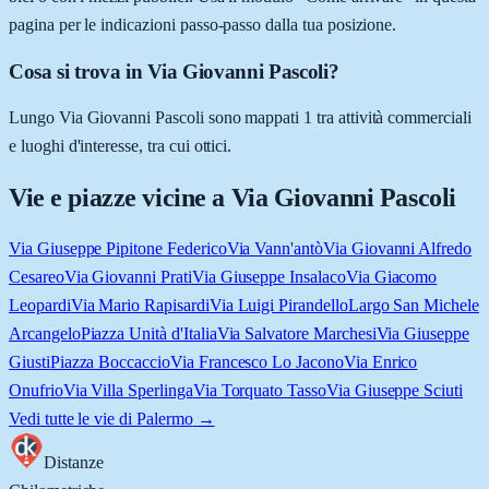
pagina per le indicazioni passo-passo dalla tua posizione.
Cosa si trova in Via Giovanni Pascoli?
Lungo Via Giovanni Pascoli sono mappati 1 tra attività commerciali
e luoghi d'interesse, tra cui ottici.
Vie e piazze vicine a
Via Giovanni Pascoli
Via Giuseppe Pipitone Federico
Via Vann'antò
Via Giovanni Alfredo
Cesareo
Via Giovanni Prati
Via Giuseppe Insalaco
Via Giacomo
Leopardi
Via Mario Rapisardi
Via Luigi Pirandello
Largo San Michele
Arcangelo
Piazza Unità d'Italia
Via Salvatore Marchesi
Via Giuseppe
Giusti
Piazza Boccaccio
Via Francesco Lo Jacono
Via Enrico
Onufrio
Via Villa Sperlinga
Via Torquato Tasso
Via Giuseppe Sciuti
Vedi tutte le vie di
Palermo
→
Distanze