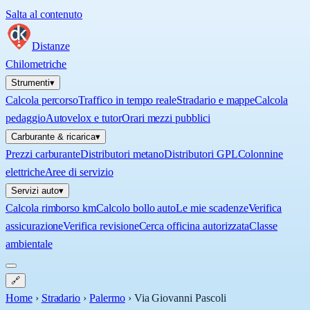
Salta al contenuto
Distanze
Chilometriche
Strumenti
▾
Calcola percorso
Traffico in tempo reale
Stradario e mappe
Calcola
pedaggio
Autovelox e tutor
Orari mezzi pubblici
Carburante & ricarica
▾
Prezzi carburante
Distributori metano
Distributori GPL
Colonnine
elettriche
Aree di servizio
Servizi auto
▾
Calcola rimborso km
Calcolo bollo auto
Le mie scadenze
Verifica
assicurazione
Verifica revisione
Cerca officina autorizzata
Classe
ambientale
🔗
Home
›
Stradario
›
Palermo
›
Via Giovanni Pascoli