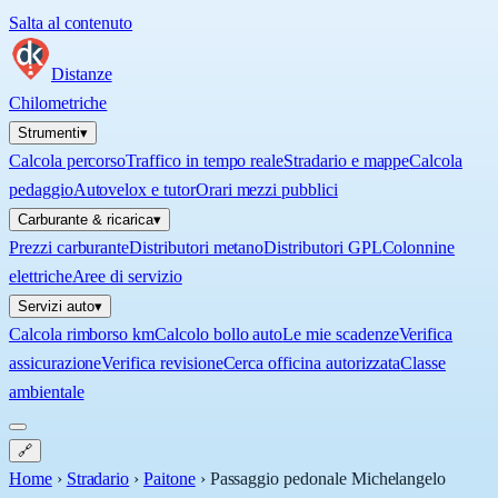
Salta al contenuto
Distanze
Chilometriche
Strumenti
▾
Calcola percorso
Traffico in tempo reale
Stradario e mappe
Calcola
pedaggio
Autovelox e tutor
Orari mezzi pubblici
Carburante & ricarica
▾
Prezzi carburante
Distributori metano
Distributori GPL
Colonnine
elettriche
Aree di servizio
Servizi auto
▾
Calcola rimborso km
Calcolo bollo auto
Le mie scadenze
Verifica
assicurazione
Verifica revisione
Cerca officina autorizzata
Classe
ambientale
🔗
Home
›
Stradario
›
Paitone
›
Passaggio pedonale Michelangelo