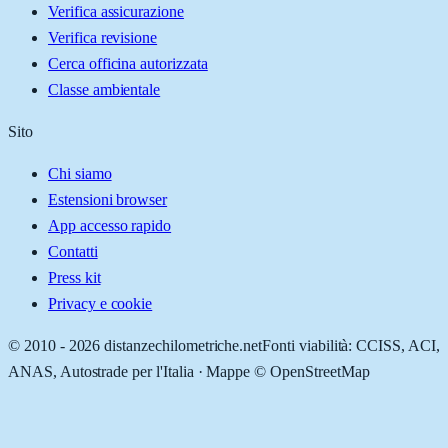
Verifica assicurazione
Verifica revisione
Cerca officina autorizzata
Classe ambientale
Sito
Chi siamo
Estensioni browser
App accesso rapido
Contatti
Press kit
Privacy e cookie
© 2010 -
2026
distanzechilometriche.net
Fonti viabilità: CCISS, ACI,
ANAS, Autostrade per l'Italia · Mappe © OpenStreetMap