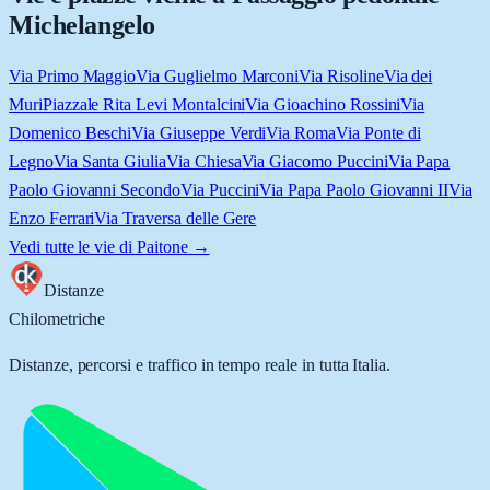
Michelangelo
Via Primo Maggio
Via Guglielmo Marconi
Via Risoline
Via dei
Muri
Piazzale Rita Levi Montalcini
Via Gioachino Rossini
Via
Domenico Beschi
Via Giuseppe Verdi
Via Roma
Via Ponte di
Legno
Via Santa Giulia
Via Chiesa
Via Giacomo Puccini
Via Papa
Paolo Giovanni Secondo
Via Puccini
Via Papa Paolo Giovanni II
Via
Enzo Ferrari
Via Traversa delle Gere
Vedi tutte le vie di
Paitone
→
Distanze
Chilometriche
Distanze, percorsi e traffico in tempo reale in tutta Italia.