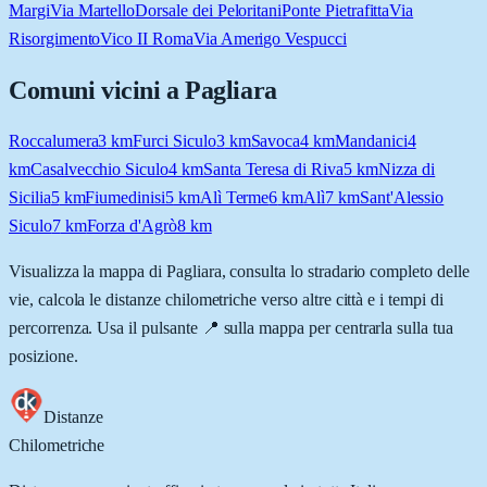
Margi
Via Martello
Dorsale dei Peloritani
Ponte Pietrafitta
Via
Risorgimento
Vico II Roma
Via Amerigo Vespucci
Comuni vicini a
Pagliara
Roccalumera
3
km
Furci Siculo
3
km
Savoca
4
km
Mandanici
4
km
Casalvecchio Siculo
4
km
Santa Teresa di Riva
5
km
Nizza di
Sicilia
5
km
Fiumedinisi
5
km
Alì Terme
6
km
Alì
7
km
Sant'Alessio
Siculo
7
km
Forza d'Agrò
8
km
Visualizza la mappa di
Pagliara
, consulta lo stradario completo delle
vie, calcola le distanze chilometriche verso altre città e i tempi di
percorrenza. Usa il pulsante 📍 sulla mappa per centrarla sulla tua
posizione.
Distanze
Chilometriche