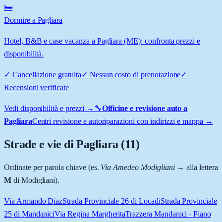
🛏️
Dormire a Pagliara
Hotel, B&B e case vacanza a Pagliara (ME): confronta prezzi e
disponibilità.
✓
Cancellazione gratuita
✓
Nessun costo di prenotazione
✓
Recensioni verificate
Vedi disponibilità e prezzi →
🔧
Officine e revisione auto a
Pagliara
Centri revisione e autoriparazioni con indirizzi e mappa →
Strade e vie di
Pagliara
(
11
)
Ordinate per parola chiave (es.
Via Amedeo Modigliani
→ alla lettera
M
di Modigliani).
Via Armando Diaz
Strada Provinciale 26 di Locadi
Strada Provinciale
25 di Mandanici
Via Regina Margherita
Trazzera Mandanici - Piano