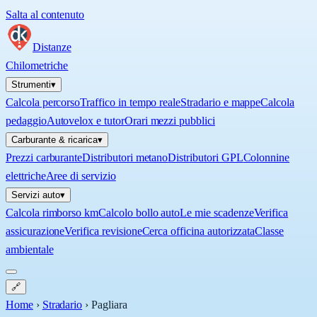
Salta al contenuto
Distanze
Chilometriche
Strumenti
▾
Calcola percorso
Traffico in tempo reale
Stradario e mappe
Calcola
pedaggio
Autovelox e tutor
Orari mezzi pubblici
Carburante & ricarica
▾
Prezzi carburante
Distributori metano
Distributori GPL
Colonnine
elettriche
Aree di servizio
Servizi auto
▾
Calcola rimborso km
Calcolo bollo auto
Le mie scadenze
Verifica
assicurazione
Verifica revisione
Cerca officina autorizzata
Classe
ambientale
🔗
Home
›
Stradario
›
Pagliara