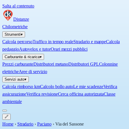
Salta al contenuto
Distanze
Chilometriche
Strumenti
▾
Calcola percorso
Traffico in tempo reale
Stradario e mappe
Calcola
pedaggio
Autovelox e tutor
Orari mezzi pubblici
Carburante & ricarica
▾
Prezzi carburante
Distributori metano
Distributori GPL
Colonnine
elettriche
Aree di servizio
Servizi auto
▾
Calcola rimborso km
Calcolo bollo auto
Le mie scadenze
Verifica
assicurazione
Verifica revisione
Cerca officina autorizzata
Classe
ambientale
🔗
Home
›
Stradario
›
Paciano
›
Via del Sassone