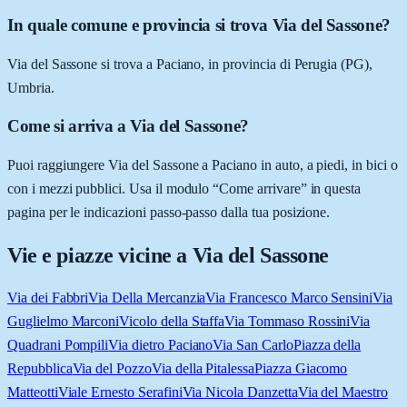
In quale comune e provincia si trova Via del Sassone?
Via del Sassone si trova a Paciano, in provincia di Perugia (PG),
Umbria.
Come si arriva a Via del Sassone?
Puoi raggiungere Via del Sassone a Paciano in auto, a piedi, in bici o
con i mezzi pubblici. Usa il modulo “Come arrivare” in questa
pagina per le indicazioni passo-passo dalla tua posizione.
Vie e piazze vicine a
Via del Sassone
Via dei Fabbri
Via Della Mercanzia
Via Francesco Marco Sensini
Via
Guglielmo Marconi
Vicolo della Staffa
Via Tommaso Rossini
Via
Quadrani Pompili
Via dietro Paciano
Via San Carlo
Piazza della
Repubblica
Via del Pozzo
Via della Pitalessa
Piazza Giacomo
Matteotti
Viale Ernesto Serafini
Via Nicola Danzetta
Via del Maestro