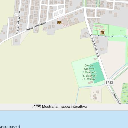
📍
🗺️ Mostra la mappa interattiva
passo passo)