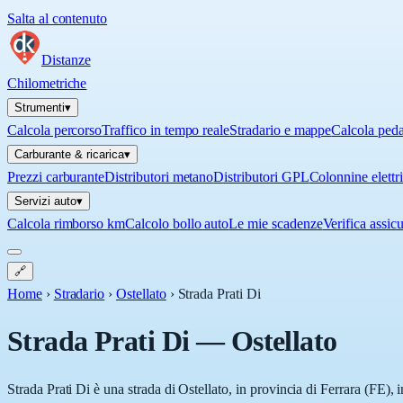
Salta al contenuto
Distanze
Chilometriche
Strumenti
▾
Calcola percorso
Traffico in tempo reale
Stradario e mappe
Calcola ped
Carburante & ricarica
▾
Prezzi carburante
Distributori metano
Distributori GPL
Colonnine elettr
Servizi auto
▾
Calcola rimborso km
Calcolo bollo auto
Le mie scadenze
Verifica assic
🔗
Home
›
Stradario
›
Ostellato
›
Strada Prati Di
Strada Prati Di
—
Ostellato
Strada Prati Di è una strada di Ostellato, in provincia di Ferrara (FE),