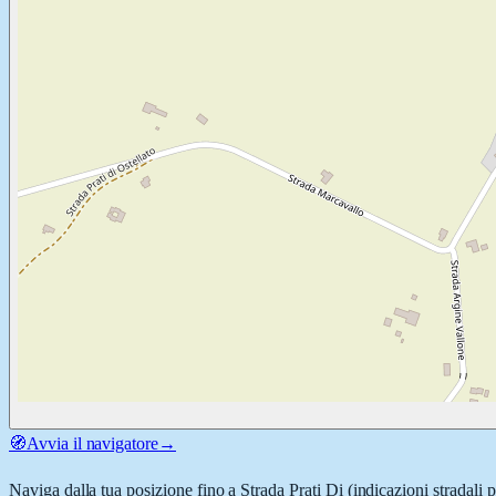
🧭
Avvia il navigatore
→
Naviga dalla tua posizione fino a
Strada Prati Di
(indicazioni stradali 