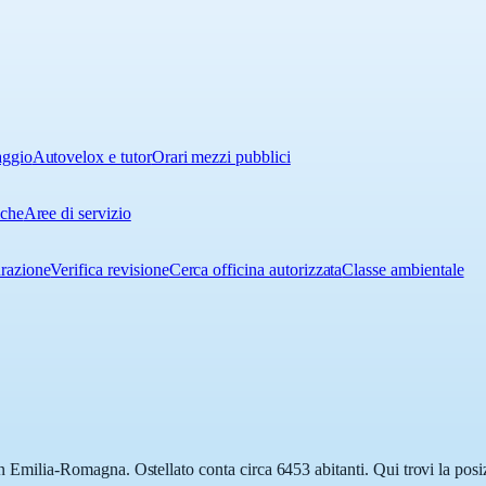
aggio
Autovelox e tutor
Orari mezzi pubblici
iche
Aree di servizio
urazione
Verifica revisione
Cerca officina autorizzata
Classe ambientale
 in Emilia-Romagna. Ostellato conta circa 6453 abitanti. Qui trovi la posi