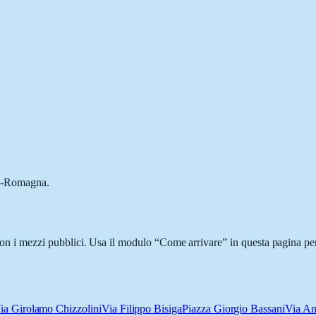
lia-Romagna.
o con i mezzi pubblici. Usa il modulo “Come arrivare” in questa pagina per
ia Girolamo Chizzolini
Via Filippo Bisiga
Piazza Giorgio Bassani
Via An