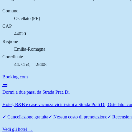
Comune
Ostellato
(
FE
)
CAP
44020
Regione
Emilia-Romagna
Coordinate
44.7454
,
11.9408
Booking.com
🛏️
Dormi a due passi da Strada Prati Di
Hotel, B&B e case vacanza vicinissimi a Strada Prati Di, Ostellato: con
✓
Cancellazione gratuita
✓
Nessun costo di prenotazione
✓
Recensioni
Vedi gli hotel →