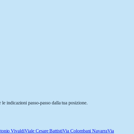
 le indicazioni passo-passo dalla tua posizione.
tonio Vivaldi
Viale Cesare Battisti
Via Colombani Navarra
Via