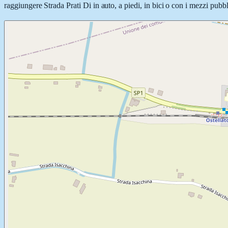
raggiungere Strada Prati Di in auto, a piedi, in bici o con i mezzi pubbl