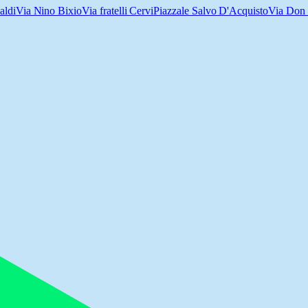
aldi
Via Nino Bixio
Via fratelli Cervi
Piazzale Salvo D'Acquisto
Via Don 