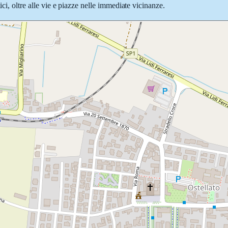
ici, oltre alle vie e piazze nelle immediate vicinanze.