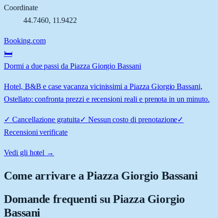
Coordinate
44.7460
,
11.9422
Booking.com
🛏️
Dormi a due passi da Piazza Giorgio Bassani
Hotel, B&B e case vacanza vicinissimi a Piazza Giorgio Bassani,
Ostellato: confronta prezzi e recensioni reali e prenota in un minuto.
✓
Cancellazione gratuita
✓
Nessun costo di prenotazione
✓
Recensioni verificate
Vedi gli hotel →
Come arrivare a
Piazza Giorgio Bassani
Domande frequenti su
Piazza Giorgio
Bassani