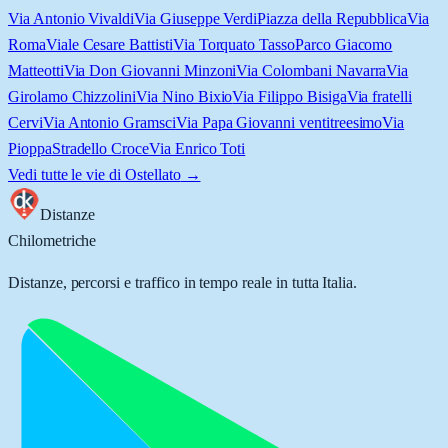
Via Antonio Vivaldi
Via Giuseppe Verdi
Piazza della Repubblica
Via
Roma
Viale Cesare Battisti
Via Torquato Tasso
Parco Giacomo
Matteotti
Via Don Giovanni Minzoni
Via Colombani Navarra
Via
Girolamo Chizzolini
Via Nino Bixio
Via Filippo Bisiga
Via fratelli
Cervi
Via Antonio Gramsci
Via Papa Giovanni ventitreesimo
Via
Pioppa
Stradello Croce
Via Enrico Toti
Vedi tutte le vie di
Ostellato
→
Distanze
Chilometriche
Distanze, percorsi e traffico in tempo reale in tutta Italia.