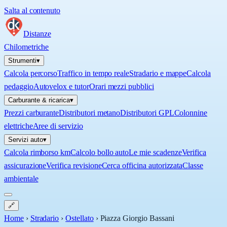
Salta al contenuto
Distanze
Chilometriche
Strumenti
▾
Calcola percorso
Traffico in tempo reale
Stradario e mappe
Calcola
pedaggio
Autovelox e tutor
Orari mezzi pubblici
Carburante & ricarica
▾
Prezzi carburante
Distributori metano
Distributori GPL
Colonnine
elettriche
Aree di servizio
Servizi auto
▾
Calcola rimborso km
Calcolo bollo auto
Le mie scadenze
Verifica
assicurazione
Verifica revisione
Cerca officina autorizzata
Classe
ambientale
🔗
Home
›
Stradario
›
Ostellato
›
Piazza Giorgio Bassani