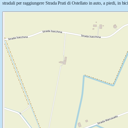
stradali per raggiungere Strada Prati di Ostellato in auto, a piedi, in bi