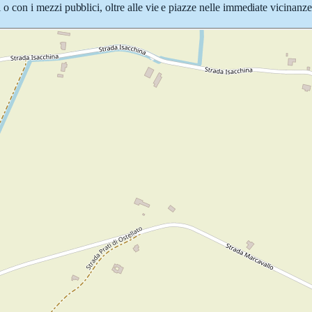
ci o con i mezzi pubblici, oltre alle vie e piazze nelle immediate vicinanze