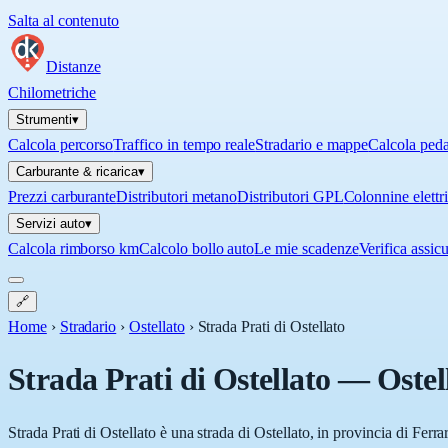
Salta al contenuto
Distanze
Chilometriche
Strumenti
▾
Calcola percorso
Traffico in tempo reale
Stradario e mappe
Calcola ped
Carburante & ricarica
▾
Prezzi carburante
Distributori metano
Distributori GPL
Colonnine elettr
Servizi auto
▾
Calcola rimborso km
Calcolo bollo auto
Le mie scadenze
Verifica assic
🔗
Home
›
Stradario
›
Ostellato
›
Strada Prati di Ostellato
Strada Prati di Ostellato
—
Ostel
Strada Prati di Ostellato è una strada di Ostellato, in provincia di Fer