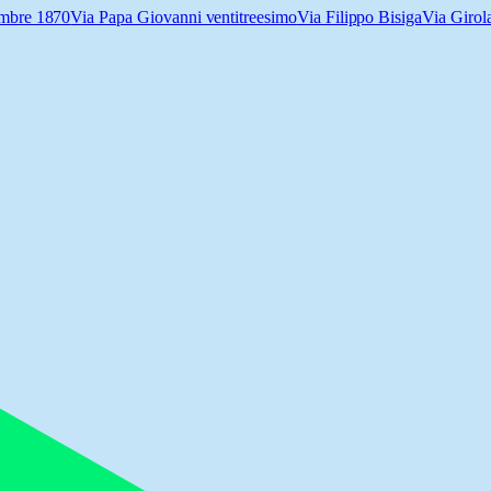
embre 1870
Via Papa Giovanni ventitreesimo
Via Filippo Bisiga
Via Girol