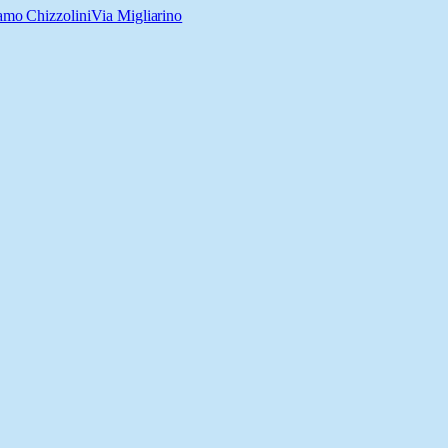
amo Chizzolini
Via Migliarino