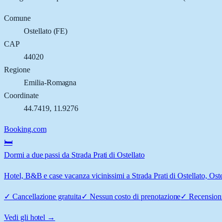
Comune
Ostellato
(
FE
)
CAP
44020
Regione
Emilia-Romagna
Coordinate
44.7419
,
11.9276
Booking.com
🛏️
Dormi a due passi da Strada Prati di Ostellato
Hotel, B&B e case vacanza vicinissimi a Strada Prati di Ostellato, Ostel
✓
Cancellazione gratuita
✓
Nessun costo di prenotazione
✓
Recensioni
Vedi gli hotel →