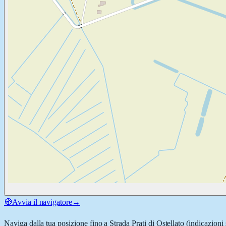
🧭
Avvia il navigatore
→
Naviga dalla tua posizione fino a
Strada Prati di Ostellato
(indicazioni 