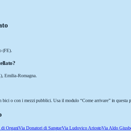
ato
o (FE).
ellato?
(FE), Emilia-Romagna.
 in bici o con i mezzi pubblici. Usa il modulo “Come arrivare” in questa 
o
 di Organi
Via Donatori di Sangue
Via Ludovico Ariosto
Via Aldo Giusbe