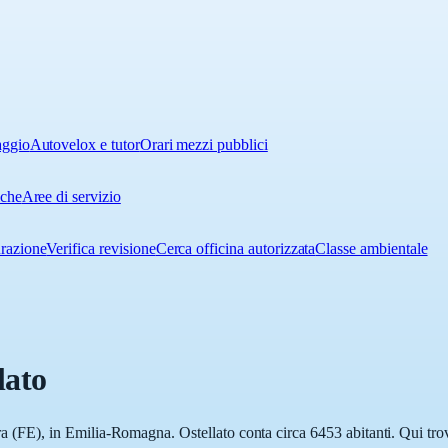
aggio
Autovelox e tutor
Orari mezzi pubblici
iche
Aree di servizio
urazione
Verifica revisione
Cerca officina autorizzata
Classe ambientale
lato
rara (FE), in Emilia-Romagna. Ostellato conta circa 6453 abitanti. Qui tr