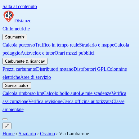
Salta al contenuto
Distanze
Chilometriche
Strumenti
▾
Calcola percorso
Traffico in tempo reale
Stradario e mappe
Calcola
pedaggio
Autovelox e tutor
Orari mezzi pubblici
Carburante & ricarica
▾
Prezzi carburante
Distributori metano
Distributori GPL
Colonnine
elettriche
Aree di servizio
Servizi auto
▾
Calcola rimborso km
Calcolo bollo auto
Le mie scadenze
Verifica
assicurazione
Verifica revisione
Cerca officina autorizzata
Classe
ambientale
🔗
Home
›
Stradario
›
Ossimo
›
Via Lambarone