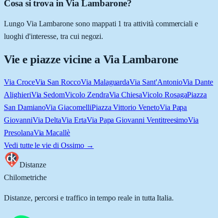
Cosa si trova in Via Lambarone?
Lungo Via Lambarone sono mappati 1 tra attività commerciali e
luoghi d'interesse, tra cui negozi.
Vie e piazze vicine a
Via Lambarone
Via Croce
Via San Rocco
Via Malaguarda
Via Sant'Antonio
Via Dante
Alighieri
Via Sedom
Vicolo Zendra
Via Chiesa
Vicolo Rosaga
Piazza
San Damiano
Via Giacomelli
Piazza Vittorio Veneto
Via Papa
Giovanni
Via Delta
Via Erta
Via Papa Giovanni Ventitreesimo
Via
Presolana
Via Macallè
Vedi tutte le vie di
Ossimo
→
Distanze
Chilometriche
Distanze, percorsi e traffico in tempo reale in tutta Italia.