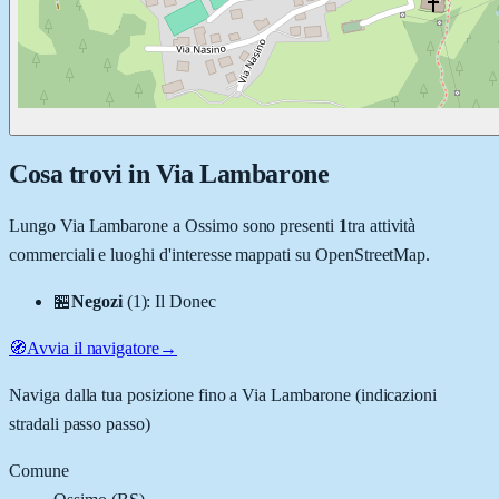
Cosa trovi in
Via Lambarone
Lungo
Via Lambarone
a
Ossimo
sono presenti
1
tra attività
commerciali e luoghi d'interesse mappati su OpenStreetMap.
🏪
Negozi
(
1
)
:
Il Donec
🧭
Avvia il navigatore
→
Naviga dalla tua posizione fino a
Via Lambarone
(indicazioni
stradali passo passo)
Comune