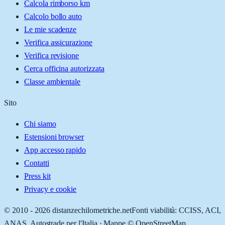
Calcola rimborso km
Calcolo bollo auto
Le mie scadenze
Verifica assicurazione
Verifica revisione
Cerca officina autorizzata
Classe ambientale
Sito
Chi siamo
Estensioni browser
App accesso rapido
Contatti
Press kit
Privacy e cookie
© 2010 -
2026
distanzechilometriche.net
Fonti viabilità: CCISS, ACI,
ANAS, Autostrade per l'Italia · Mappe © OpenStreetMap