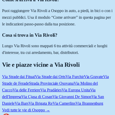
Puoi raggiungere Via Rivoli a Osoppo in auto, a piedi, in bici o con i
mezzi pubblici. Usa il modulo “Come arrivare” in questa pagina per
le indicazioni passo-passo dalla tua posizione.
Cosa si trova in Via Rivoli?
Lungo Via Rivoli sono mappati 6 tra attività commerciali e luoghi
d'interesse, tra cui arredamento, bar, distributori.
Vie e piazze vicine a
Via Rivoli
Via Strade dai Fituai
Via Strade dai Orts
Via Furchir
Via Gravate
Via
Strade de Ferade
Strada Provinciale Osovana
Via Molino del
Cucco
Via delle Ferriere
Via Pradàries
Via Europa Unita
Via
dell'Impresa
Via Cjasa di Cosan
Via Giovanni De Simon
Via San
Daniele
Via Bars
Via Brigata Re
Via Camerlins
Via Brannenburg
Vedi tutte le vie di
Osoppo
→