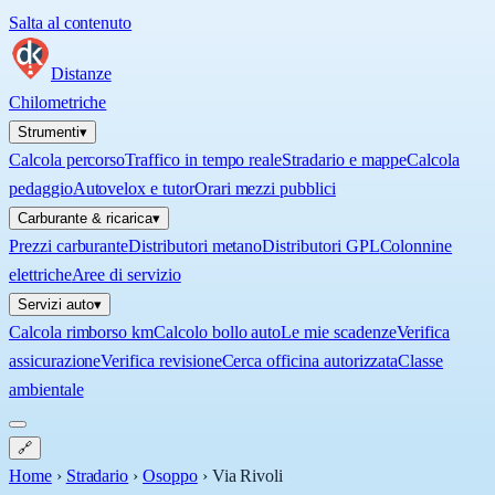
Salta al contenuto
Distanze
Chilometriche
Strumenti
▾
Calcola percorso
Traffico in tempo reale
Stradario e mappe
Calcola
pedaggio
Autovelox e tutor
Orari mezzi pubblici
Carburante & ricarica
▾
Prezzi carburante
Distributori metano
Distributori GPL
Colonnine
elettriche
Aree di servizio
Servizi auto
▾
Calcola rimborso km
Calcolo bollo auto
Le mie scadenze
Verifica
assicurazione
Verifica revisione
Cerca officina autorizzata
Classe
ambientale
🔗
Home
›
Stradario
›
Osoppo
›
Via Rivoli