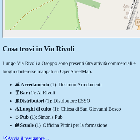
Cosa trovi in
Via Rivoli
Lungo
Via Rivoli
a
Osoppo
sono presenti
6
tra attività commerciali e
luoghi d'interesse mappati su OpenStreetMap.
🛋️
Arredamento
(
1
)
:
Desimon Arredamenti
🍸
Bar
(
1
)
:
Ai Rivoli
⛽
Distributori
(
1
)
:
Distributore ESSO
⛪
Luoghi di culto
(
1
)
:
Chiesa di San Giovanni Bosco
🍺
Pub
(
1
)
:
Simon's Pub
🏫
Scuole
(
1
)
:
Officina Pittini per la formazione
🧭
Avvia il navigatore
→