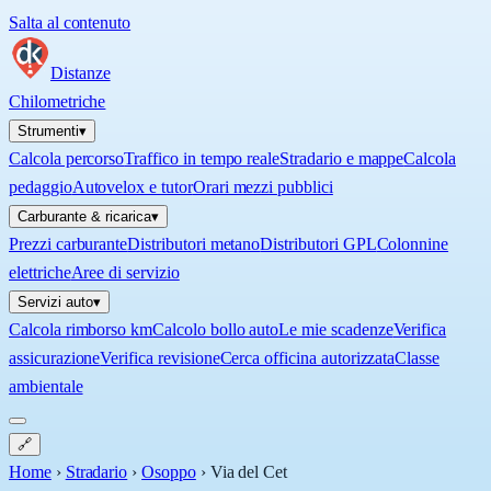
Salta al contenuto
Distanze
Chilometriche
Strumenti
▾
Calcola percorso
Traffico in tempo reale
Stradario e mappe
Calcola
pedaggio
Autovelox e tutor
Orari mezzi pubblici
Carburante & ricarica
▾
Prezzi carburante
Distributori metano
Distributori GPL
Colonnine
elettriche
Aree di servizio
Servizi auto
▾
Calcola rimborso km
Calcolo bollo auto
Le mie scadenze
Verifica
assicurazione
Verifica revisione
Cerca officina autorizzata
Classe
ambientale
🔗
Home
›
Stradario
›
Osoppo
›
Via del Cet