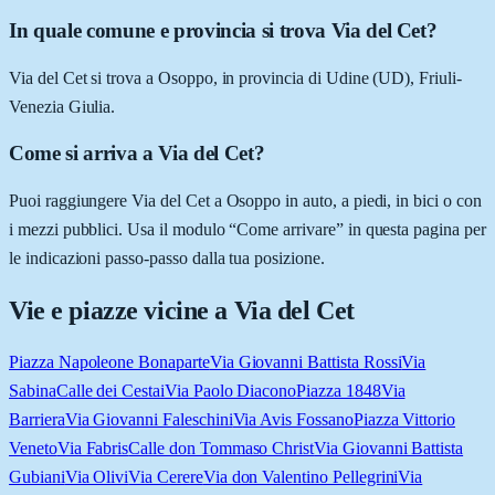
In quale comune e provincia si trova Via del Cet?
Via del Cet si trova a Osoppo, in provincia di Udine (UD), Friuli-
Venezia Giulia.
Come si arriva a Via del Cet?
Puoi raggiungere Via del Cet a Osoppo in auto, a piedi, in bici o con
i mezzi pubblici. Usa il modulo “Come arrivare” in questa pagina per
le indicazioni passo-passo dalla tua posizione.
Vie e piazze vicine a
Via del Cet
Piazza Napoleone Bonaparte
Via Giovanni Battista Rossi
Via
Sabina
Calle dei Cestai
Via Paolo Diacono
Piazza 1848
Via
Barriera
Via Giovanni Faleschini
Via Avis Fossano
Piazza Vittorio
Veneto
Via Fabris
Calle don Tommaso Christ
Via Giovanni Battista
Gubiani
Via Olivi
Via Cerere
Via don Valentino Pellegrini
Via