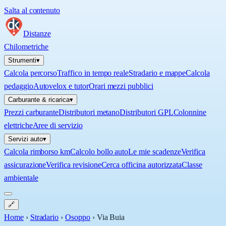
Salta al contenuto
Distanze
Chilometriche
Strumenti
▾
Calcola percorso
Traffico in tempo reale
Stradario e mappe
Calcola
pedaggio
Autovelox e tutor
Orari mezzi pubblici
Carburante & ricarica
▾
Prezzi carburante
Distributori metano
Distributori GPL
Colonnine
elettriche
Aree di servizio
Servizi auto
▾
Calcola rimborso km
Calcolo bollo auto
Le mie scadenze
Verifica
assicurazione
Verifica revisione
Cerca officina autorizzata
Classe
ambientale
🔗
Home
›
Stradario
›
Osoppo
›
Via Buia