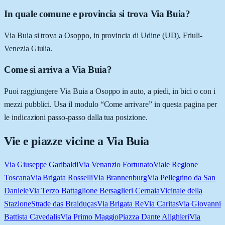
In quale comune e provincia si trova Via Buia?
Via Buia si trova a Osoppo, in provincia di Udine (UD), Friuli-
Venezia Giulia.
Come si arriva a Via Buia?
Puoi raggiungere Via Buia a Osoppo in auto, a piedi, in bici o con i
mezzi pubblici. Usa il modulo “Come arrivare” in questa pagina per
le indicazioni passo-passo dalla tua posizione.
Vie e piazze vicine a
Via Buia
Via Giuseppe Garibaldi
Via Venanzio Fortunato
Viale Regione
Toscana
Via Brigata Rosselli
Via Brannenburg
Via Pellegrino da San
Daniele
Via Terzo Battaglione Bersaglieri Cernaia
Vicinale della
Stazione
Strade das Braiduças
Via Brigata Re
Via Caritas
Via Giovanni
Battista Cavedalis
Via Primo Maggio
Piazza Dante Alighieri
Via