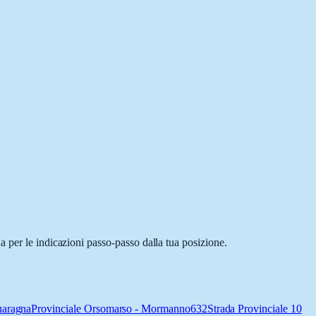
 per le indicazioni passo-passo dalla tua posizione.
uaragna
Provinciale Orsomarso - Mormanno
632
Strada Provinciale 10