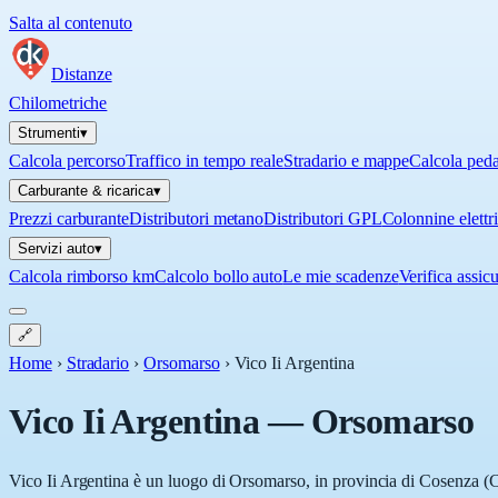
Salta al contenuto
Distanze
Chilometriche
Strumenti
▾
Calcola percorso
Traffico in tempo reale
Stradario e mappe
Calcola ped
Carburante & ricarica
▾
Prezzi carburante
Distributori metano
Distributori GPL
Colonnine elettr
Servizi auto
▾
Calcola rimborso km
Calcolo bollo auto
Le mie scadenze
Verifica assic
🔗
Home
›
Stradario
›
Orsomarso
›
Vico Ii Argentina
Vico Ii Argentina
—
Orsomarso
Vico Ii Argentina è un luogo di Orsomarso, in provincia di Cosenza (CS