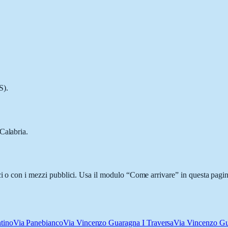
S).
Calabria.
ci o con i mezzi pubblici. Usa il modulo “Come arrivare” in questa pagina
tino
Via Panebianco
Via Vincenzo Guaragna I Traversa
Via Vincenzo G