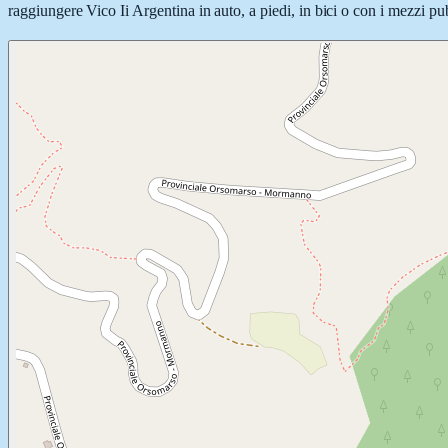
raggiungere Vico Ii Argentina in auto, a piedi, in bici o con i mezzi pub