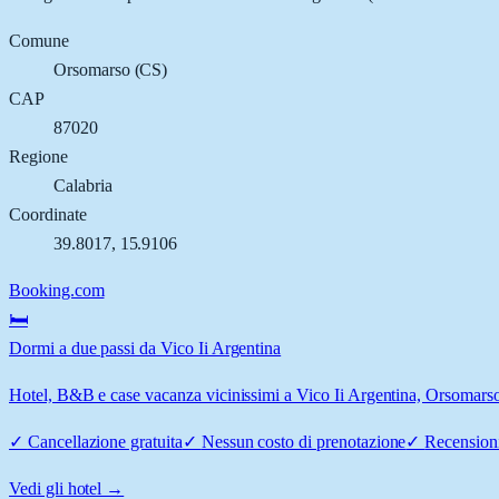
Comune
Orsomarso
(
CS
)
CAP
87020
Regione
Calabria
Coordinate
39.8017
,
15.9106
Booking.com
🛏️
Dormi a due passi da Vico Ii Argentina
Hotel, B&B e case vacanza vicinissimi a Vico Ii Argentina, Orsomarso: 
✓
Cancellazione gratuita
✓
Nessun costo di prenotazione
✓
Recensioni
Vedi gli hotel →