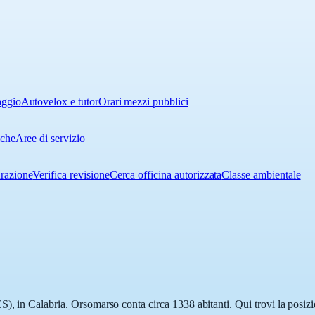
aggio
Autovelox e tutor
Orari mezzi pubblici
iche
Aree di servizio
urazione
Verifica revisione
Cerca officina autorizzata
Classe ambientale
), in Calabria. Orsomarso conta circa 1338 abitanti. Qui trovi la posizio