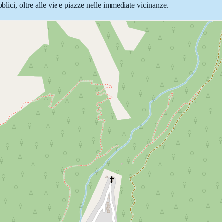
blici, oltre alle vie e piazze nelle immediate vicinanze.