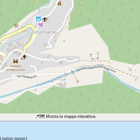
📍
🗺️ Mostra la mappa interattiva
li passo passo)