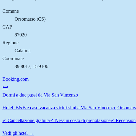
Comune
Orsomarso
(
CS
)
CAP
87020
Regione
Calabria
Coordinate
39.8017
,
15.9106
Booking.com
🛏️
Dormi a due passi da Via San Vincenzo
Hotel, B&B e case vacanza vicinissimi a Via San Vincenzo, Orsomarso: 
✓
Cancellazione gratuita
✓
Nessun costo di prenotazione
✓
Recensioni
Vedi gli hotel →