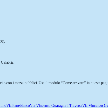
CS).
 Calabria.
i o con i mezzi pubblici. Usa il modulo “Come arrivare” in questa pagin
tino
Via Panebianco
Via Vincenzo Guaragna I Traversa
Via Vincenzo G