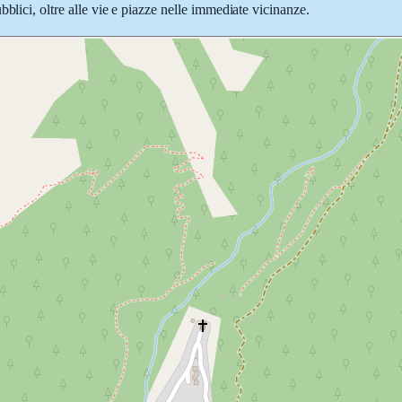
blici, oltre alle vie e piazze nelle immediate vicinanze.