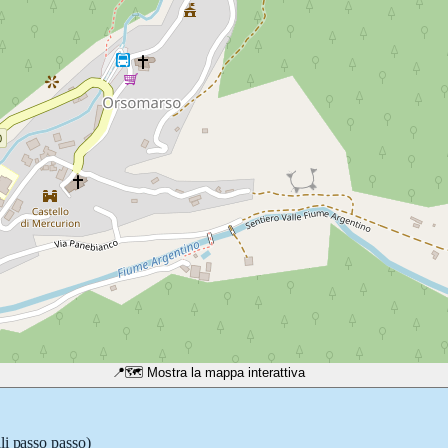
📍
🗺️ Mostra la mappa interattiva
li passo passo)