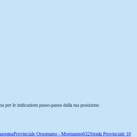
a per le indicazioni passo-passo dalla tua posizione.
uaragna
Provinciale Orsomarso - Mormanno
632
Strada Provinciale 10