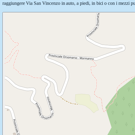
raggiungere Via San Vincenzo in auto, a piedi, in bici o con i mezzi pub