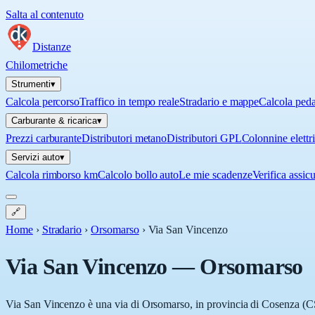
Salta al contenuto
Distanze
Chilometriche
Strumenti
▾
Calcola percorso
Traffico in tempo reale
Stradario e mappe
Calcola ped
Carburante & ricarica
▾
Prezzi carburante
Distributori metano
Distributori GPL
Colonnine elettr
Servizi auto
▾
Calcola rimborso km
Calcolo bollo auto
Le mie scadenze
Verifica assic
🔗
Home
›
Stradario
›
Orsomarso
›
Via San Vincenzo
Via San Vincenzo
—
Orsomarso
Via San Vincenzo è una via di Orsomarso, in provincia di Cosenza (CS),