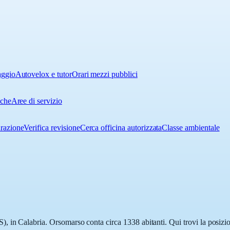
aggio
Autovelox e tutor
Orari mezzi pubblici
iche
Aree di servizio
urazione
Verifica revisione
Cerca officina autorizzata
Classe ambientale
 in Calabria. Orsomarso conta circa 1338 abitanti. Qui trovi la posizion