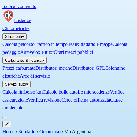
Salta al contenuto
Distanze
Chilometriche
Strumenti
▾
Calcola percorso
Traffico in tempo reale
Stradario e mappe
Calcola
pedaggio
Autovelox e tutor
Orari mezzi pubblici
Carburante & ricarica
▾
Prezzi carburante
Distributori metano
Distributori GPL
Colonnine
elettriche
Aree di servizio
Servizi auto
▾
Calcola rimborso km
Calcolo bollo auto
Le mie scadenze
Verifica
assicurazione
Verifica revisione
Cerca officina autorizzata
Classe
ambientale
🔗
Home
›
Stradario
›
Orsomarso
›
Via Argentina