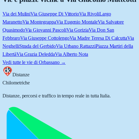
Via dei Mulini
Via Giuseppe Di Vittorio
Via Rivoli
Largo
Maranetto
Via Montegrappa
Via Eugenio Montale
Via Salvatore
Quasimodo
Via Giovanni Pascoli
Via Gorizia
Via Don San
Febbraro
Via Giuseppe Cottolengo
Via Madre Teresa Di Calcutta
Via
Neghelli
Strada del Gerbido
Via Urbano Rattazzi
Piazza Martiri della
Libertà
Via Grazia Deledda
Via Alberto Nota
Vedi tutte le vie di
Orbassano
→
Distanze
Chilometriche
Distanze, percorsi e traffico in tempo reale in tutta Italia.