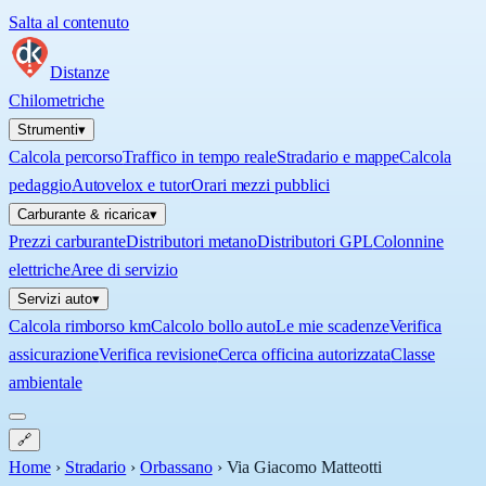
Salta al contenuto
Distanze
Chilometriche
Strumenti
▾
Calcola percorso
Traffico in tempo reale
Stradario e mappe
Calcola
pedaggio
Autovelox e tutor
Orari mezzi pubblici
Carburante & ricarica
▾
Prezzi carburante
Distributori metano
Distributori GPL
Colonnine
elettriche
Aree di servizio
Servizi auto
▾
Calcola rimborso km
Calcolo bollo auto
Le mie scadenze
Verifica
assicurazione
Verifica revisione
Cerca officina autorizzata
Classe
ambientale
🔗
Home
›
Stradario
›
Orbassano
›
Via Giacomo Matteotti