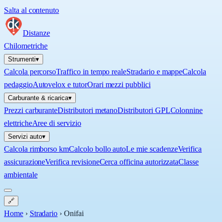
Salta al contenuto
Distanze
Chilometriche
Strumenti
▾
Calcola percorso
Traffico in tempo reale
Stradario e mappe
Calcola
pedaggio
Autovelox e tutor
Orari mezzi pubblici
Carburante & ricarica
▾
Prezzi carburante
Distributori metano
Distributori GPL
Colonnine
elettriche
Aree di servizio
Servizi auto
▾
Calcola rimborso km
Calcolo bollo auto
Le mie scadenze
Verifica
assicurazione
Verifica revisione
Cerca officina autorizzata
Classe
ambientale
🔗
Home
›
Stradario
›
Onifai