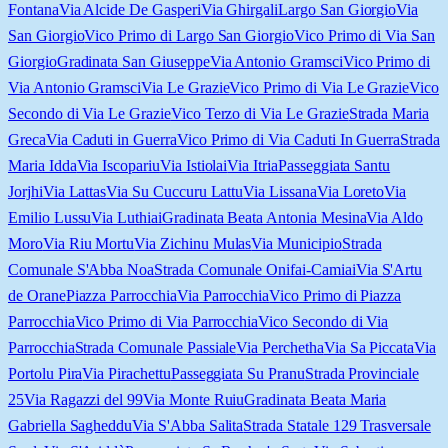
Fontana
Via Alcide De Gasperi
Via Ghirgali
Largo San Giorgio
Via
San Giorgio
Vico Primo di Largo San Giorgio
Vico Primo di Via San
Giorgio
Gradinata San Giuseppe
Via Antonio Gramsci
Vico Primo di
Via Antonio Gramsci
Via Le Grazie
Vico Primo di Via Le Grazie
Vico
Secondo di Via Le Grazie
Vico Terzo di Via Le Grazie
Strada Maria
Greca
Via Caduti in Guerra
Vico Primo di Via Caduti In Guerra
Strada
Maria Idda
Via Iscopariu
Via Istiolai
Via Itria
Passeggiata Santu
Jorjhi
Via Lattas
Via Su Cuccuru Lattu
Via Lissana
Via Loreto
Via
Emilio Lussu
Via Luthiai
Gradinata Beata Antonia Mesina
Via Aldo
Moro
Via Riu Mortu
Via Zichinu Mulas
Via Municipio
Strada
Comunale S'Abba Noa
Strada Comunale Onifai-Camiai
Via S'Artu
de Orane
Piazza Parrocchia
Via Parrocchia
Vico Primo di Piazza
Parrocchia
Vico Primo di Via Parrocchia
Vico Secondo di Via
Parrocchia
Strada Comunale Passiale
Via Perchetha
Via Sa Piccata
Via
Portolu Pira
Via Pirachettu
Passeggiata Su Pranu
Strada Provinciale
25
Via Ragazzi del 99
Via Monte Ruiu
Gradinata Beata Maria
Gabriella Sagheddu
Via S'Abba Salita
Strada Statale 129 Trasversale