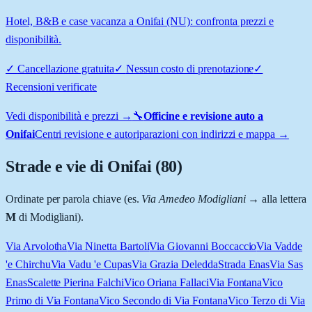
Hotel, B&B e case vacanza a Onifai (NU): confronta prezzi e
disponibilità.
✓
Cancellazione gratuita
✓
Nessun costo di prenotazione
✓
Recensioni verificate
Vedi disponibilità e prezzi →
🔧
Officine e revisione auto a
Onifai
Centri revisione e autoriparazioni con indirizzi e mappa →
Strade e vie di
Onifai
(
80
)
Ordinate per parola chiave (es.
Via Amedeo Modigliani
→ alla lettera
M
di Modigliani).
Via Arvolotha
Via Ninetta Bartoli
Via Giovanni Boccaccio
Via Vadde
'e Chirchu
Via Vadu 'e Cupas
Via Grazia Deledda
Strada Enas
Via Sas
Enas
Scalette Pierina Falchi
Vico Oriana Fallaci
Via Fontana
Vico
Primo di Via Fontana
Vico Secondo di Via Fontana
Vico Terzo di Via