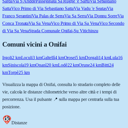
Sarda
Via S'Ariddè
Passeggiata Sa Rughe 'e Sartu
Via Sebastiano
Satta
Vico Primo di Via Sebastiano Satta
Via Vadu 'e Seatas
Via
Franco Serantini
Via Palas de Serra
Via Sa Serra
Via Donnu Sorre
Via
Conca Tronata
Via Sa Vena
Vico Primo di Via Sa Vena
Vico Secondo
di Via Sa Vena
Strada Comunale Onifai-Su Vitichinzu
Comuni vicini a
Onifai
Irgoli
2
km
Loculi
3
km
Galtellì
4
km
Orosei
5
km
Dorgali
14
km
Lula
16
km
Siniscola
19
km
Onanì
20
km
Lodè
22
km
Orune
24
km
Bitti
24
km
Torpè
25
km
Visualizza la mappa di
Onifai
, consulta lo stradario completo delle
vie, calcola le distanze chilometriche verso altre città e i tempi di
percorrenza. Usa il pulsante 📍 sulla mappa per centrarla sulla tua
posizione.
Distanze