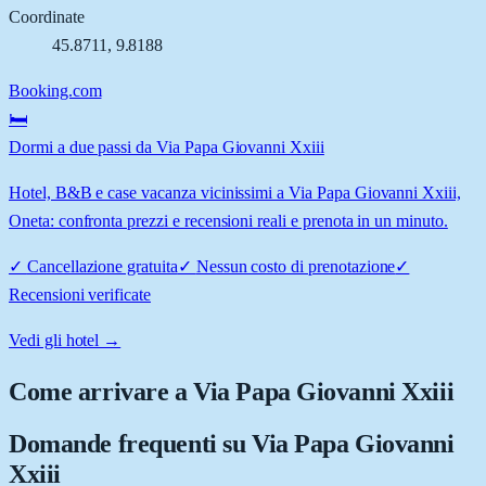
Coordinate
45.8711
,
9.8188
Booking.com
🛏️
Dormi a due passi da Via Papa Giovanni Xxiii
Hotel, B&B e case vacanza vicinissimi a Via Papa Giovanni Xxiii,
Oneta: confronta prezzi e recensioni reali e prenota in un minuto.
✓
Cancellazione gratuita
✓
Nessun costo di prenotazione
✓
Recensioni verificate
Vedi gli hotel →
Come arrivare a
Via Papa Giovanni Xxiii
Domande frequenti su
Via Papa Giovanni
Xxiii