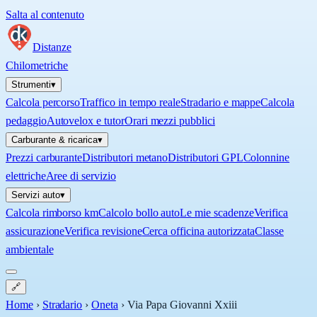
Salta al contenuto
Distanze
Chilometriche
Strumenti
▾
Calcola percorso
Traffico in tempo reale
Stradario e mappe
Calcola
pedaggio
Autovelox e tutor
Orari mezzi pubblici
Carburante & ricarica
▾
Prezzi carburante
Distributori metano
Distributori GPL
Colonnine
elettriche
Aree di servizio
Servizi auto
▾
Calcola rimborso km
Calcolo bollo auto
Le mie scadenze
Verifica
assicurazione
Verifica revisione
Cerca officina autorizzata
Classe
ambientale
🔗
Home
›
Stradario
›
Oneta
›
Via Papa Giovanni Xxiii