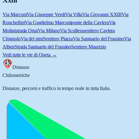
Xxiii
Via Marconi
Via Giuseppe Verdi
Via Villa
Via Giovanni XXIII
Via
Ronchellini
Via Guglielmo Marconi
ponte della Cavlera
Via
Molini
strada Ortai
Via Milano
Via Scullera
sentiero Cavlera
Chignolo
Via del pini
Sentiero Plazza
Via Santuario del Frassino
Via
Alben
Strada Santuario del Frassino
Sentiero Maurizio
Vedi tutte le vie di
Oneta
→
Distanze
Chilometriche
Distanze, percorsi e traffico in tempo reale in tutta Italia.