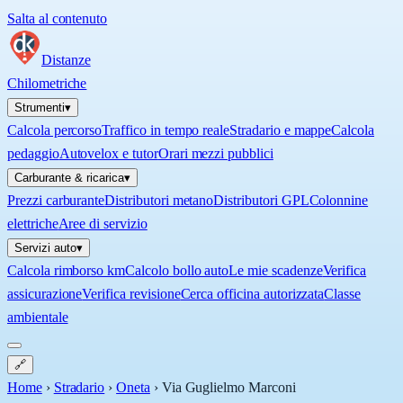
Salta al contenuto
Distanze
Chilometriche
Strumenti
▾
Calcola percorso
Traffico in tempo reale
Stradario e mappe
Calcola
pedaggio
Autovelox e tutor
Orari mezzi pubblici
Carburante & ricarica
▾
Prezzi carburante
Distributori metano
Distributori GPL
Colonnine
elettriche
Aree di servizio
Servizi auto
▾
Calcola rimborso km
Calcolo bollo auto
Le mie scadenze
Verifica
assicurazione
Verifica revisione
Cerca officina autorizzata
Classe
ambientale
🔗
Home
›
Stradario
›
Oneta
›
Via Guglielmo Marconi