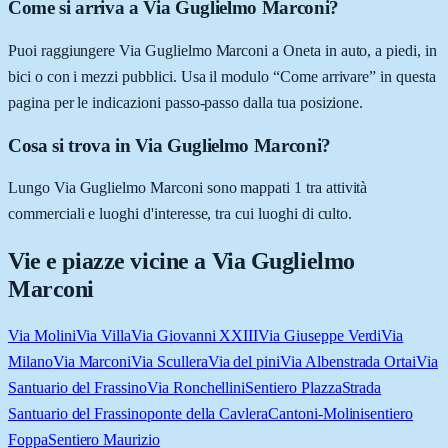
Come si arriva a Via Guglielmo Marconi?
Puoi raggiungere Via Guglielmo Marconi a Oneta in auto, a piedi, in
bici o con i mezzi pubblici. Usa il modulo “Come arrivare” in questa
pagina per le indicazioni passo-passo dalla tua posizione.
Cosa si trova in Via Guglielmo Marconi?
Lungo Via Guglielmo Marconi sono mappati 1 tra attività
commerciali e luoghi d'interesse, tra cui luoghi di culto.
Vie e piazze vicine a
Via Guglielmo
Marconi
Via Molini
Via Villa
Via Giovanni XXIII
Via Giuseppe Verdi
Via
Milano
Via Marconi
Via Scullera
Via del pini
Via Alben
strada Ortai
Via
Santuario del Frassino
Via Ronchellini
Sentiero Plazza
Strada
Santuario del Frassino
ponte della Cavlera
Cantoni-Molini
sentiero
Foppa
Sentiero Maurizio