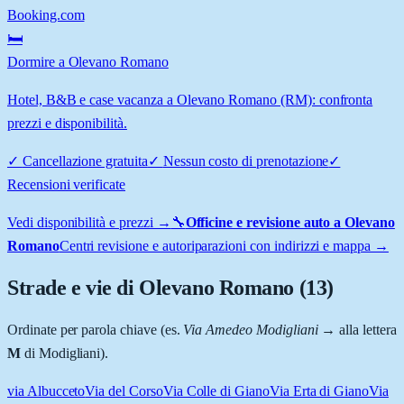
Booking.com
🛏️
Dormire a Olevano Romano
Hotel, B&B e case vacanza a Olevano Romano (RM): confronta
prezzi e disponibilità.
✓
Cancellazione gratuita
✓
Nessun costo di prenotazione
✓
Recensioni verificate
Vedi disponibilità e prezzi →
🔧
Officine e revisione auto a
Olevano
Romano
Centri revisione e autoriparazioni con indirizzi e mappa →
Strade e vie di
Olevano Romano
(
13
)
Ordinate per parola chiave (es.
Via Amedeo Modigliani
→ alla lettera
M
di Modigliani).
via Albucceto
Via del Corso
Via Colle di Giano
Via Erta di Giano
Via