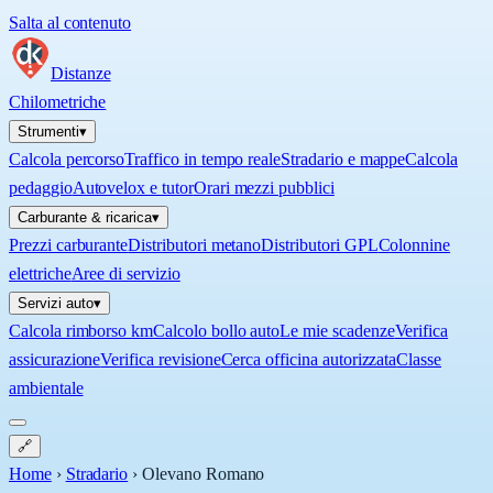
Salta al contenuto
Distanze
Chilometriche
Strumenti
▾
Calcola percorso
Traffico in tempo reale
Stradario e mappe
Calcola
pedaggio
Autovelox e tutor
Orari mezzi pubblici
Carburante & ricarica
▾
Prezzi carburante
Distributori metano
Distributori GPL
Colonnine
elettriche
Aree di servizio
Servizi auto
▾
Calcola rimborso km
Calcolo bollo auto
Le mie scadenze
Verifica
assicurazione
Verifica revisione
Cerca officina autorizzata
Classe
ambientale
🔗
Home
›
Stradario
›
Olevano Romano