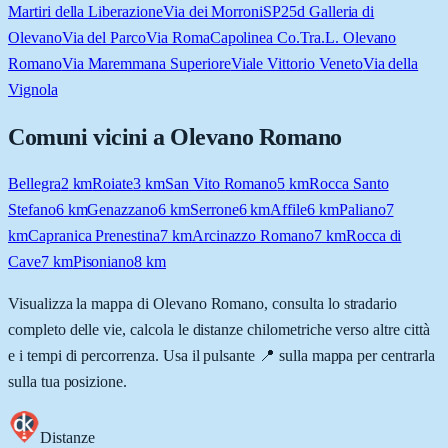
Martiri della Liberazione
Via dei Morroni
SP25d Galleria di
Olevano
Via del Parco
Via Roma
Capolinea Co.Tra.L. Olevano
Romano
Via Maremmana Superiore
Viale Vittorio Veneto
Via della
Vignola
Comuni vicini a
Olevano Romano
Bellegra
2
km
Roiate
3
km
San Vito Romano
5
km
Rocca Santo
Stefano
6
km
Genazzano
6
km
Serrone
6
km
Affile
6
km
Paliano
7
km
Capranica Prenestina
7
km
Arcinazzo Romano
7
km
Rocca di
Cave
7
km
Pisoniano
8
km
Visualizza la mappa di
Olevano Romano
, consulta lo stradario
completo delle vie, calcola le distanze chilometriche verso altre città
e i tempi di percorrenza. Usa il pulsante 📍 sulla mappa per centrarla
sulla tua posizione.
Distanze