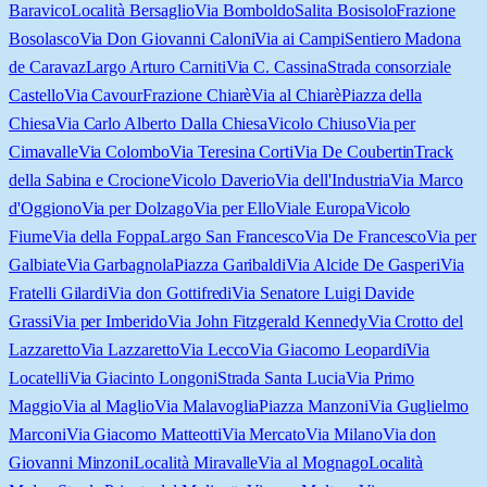
Baravico
Località Bersaglio
Via Bomboldo
Salita Bosisolo
Frazione
Bosolasco
Via Don Giovanni Caloni
Via ai Campi
Sentiero Madona
de Caravaz
Largo Arturo Carniti
Via C. Cassina
Strada consorziale
Castello
Via Cavour
Frazione Chiarè
Via al Chiarè
Piazza della
Chiesa
Via Carlo Alberto Dalla Chiesa
Vicolo Chiuso
Via per
Cimavalle
Via Colombo
Via Teresina Corti
Via De Coubertin
Track
della Sabina e Crocione
Vicolo Daverio
Via dell'Industria
Via Marco
d'Oggiono
Via per Dolzago
Via per Ello
Viale Europa
Vicolo
Fiume
Via della Foppa
Largo San Francesco
Via De Francesco
Via per
Galbiate
Via Garbagnola
Piazza Garibaldi
Via Alcide De Gasperi
Via
Fratelli Gilardi
Via don Gottifredi
Via Senatore Luigi Davide
Grassi
Via per Imberido
Via John Fitzgerald Kennedy
Via Crotto del
Lazzaretto
Via Lazzaretto
Via Lecco
Via Giacomo Leopardi
Via
Locatelli
Via Giacinto Longoni
Strada Santa Lucia
Via Primo
Maggio
Via al Maglio
Via Malavoglia
Piazza Manzoni
Via Guglielmo
Marconi
Via Giacomo Matteotti
Via Mercato
Via Milano
Via don
Giovanni Minzoni
Località Miravalle
Via al Mognago
Località