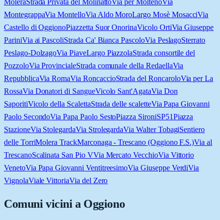
Molera
Strada Privata del Molinatto
Via per Molteno
Via
Montegrappa
Via Montello
Via Aldo Moro
Largo Mosè Mosacci
Via
Castello di Oggiono
Piazzetta Suor Onorina
Vicolo Orti
Via Giuseppe
Parini
Via ai Pascoli
Strada Ca' Bianca Pascolo
Via Peslago
Sterrato
Peslago-Dolzago
Via Piave
Largo Piazzola
Strada consortile del
Pozzolo
Via Provinciale
Strada comunale della Redaella
Via
Repubblica
Via Roma
Via Roncaccio
Strada del Roncarolo
Via per La
Rossa
Via Donatori di Sangue
Vicolo Sant'Agata
Via Don
Saporiti
Vicolo della Scaletta
Strada delle scalette
Via Papa Giovanni
Paolo Secondo
Via Papa Paolo Sesto
Piazza Sironi
SP51
Piazza
Stazione
Via Stolegarda
Via Strolegarda
Via Walter Tobagi
Sentiero
delle Torri
Molera Track
Marconaga - Trescano (Oggiono F.S.)
Via al
Trescano
Scalinata San Pio V
Via Mercato Vecchio
Via Vittorio
Veneto
Via Papa Giovanni Ventitreesimo
Via Giuseppe Verdi
Via
Vignola
Viale Vittoria
Via del Zero
Comuni vicini a
Oggiono