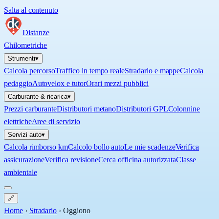
Salta al contenuto
Distanze
Chilometriche
Strumenti
▾
Calcola percorso
Traffico in tempo reale
Stradario e mappe
Calcola
pedaggio
Autovelox e tutor
Orari mezzi pubblici
Carburante & ricarica
▾
Prezzi carburante
Distributori metano
Distributori GPL
Colonnine
elettriche
Aree di servizio
Servizi auto
▾
Calcola rimborso km
Calcolo bollo auto
Le mie scadenze
Verifica
assicurazione
Verifica revisione
Cerca officina autorizzata
Classe
ambientale
🔗
Home
›
Stradario
›
Oggiono