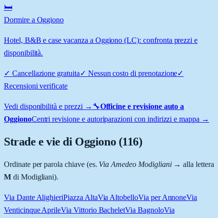
🛏️
Dormire a Oggiono
Hotel, B&B e case vacanza a Oggiono (LC): confronta prezzi e
disponibilità.
✓
Cancellazione gratuita
✓
Nessun costo di prenotazione
✓
Recensioni verificate
Vedi disponibilità e prezzi →
🔧
Officine e revisione auto a
Oggiono
Centri revisione e autoriparazioni con indirizzi e mappa →
Strade e vie di
Oggiono
(
116
)
Ordinate per parola chiave (es.
Via Amedeo Modigliani
→ alla lettera
M
di Modigliani).
Via Dante Alighieri
Piazza Alta
Via Altobello
Via per Annone
Via
Venticinque Aprile
Via Vittorio Bachelet
Via Bagnolo
Via