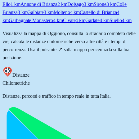
Ello
1
km
Annone di Brianza
2
km
Dolzago
3
km
Sirone
3
km
Colle
Brianza
3
km
Galbiate
3
km
Molteno
4
km
Castello di Brianza
4
km
Garbagnate Monastero
4
km
Civate
4
km
Garlate
4
km
Suello
4
km
Visualizza la mappa di
Oggiono
, consulta lo stradario completo delle
vie, calcola le distanze chilometriche verso altre città e i tempi di
percorrenza. Usa il pulsante 📍 sulla mappa per centrarla sulla tua
posizione.
Distanze
Chilometriche
Distanze, percorsi e traffico in tempo reale in tutta Italia.