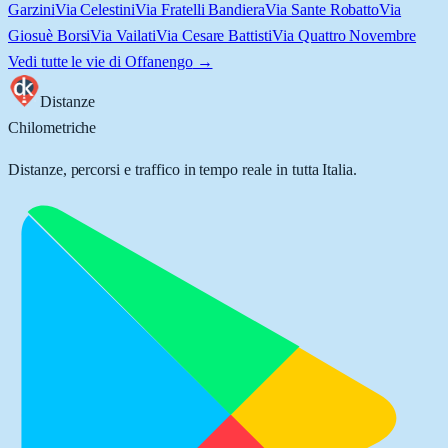
Garzini
Via Celestini
Via Fratelli Bandiera
Via Sante Robatto
Via
Giosuè Borsi
Via Vailati
Via Cesare Battisti
Via Quattro Novembre
Vedi tutte le vie di
Offanengo
→
Distanze
Chilometriche
Distanze, percorsi e traffico in tempo reale in tutta Italia.