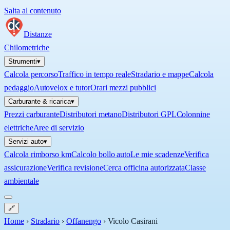
Salta al contenuto
Distanze
Chilometriche
Strumenti
▾
Calcola percorso
Traffico in tempo reale
Stradario e mappe
Calcola
pedaggio
Autovelox e tutor
Orari mezzi pubblici
Carburante & ricarica
▾
Prezzi carburante
Distributori metano
Distributori GPL
Colonnine
elettriche
Aree di servizio
Servizi auto
▾
Calcola rimborso km
Calcolo bollo auto
Le mie scadenze
Verifica
assicurazione
Verifica revisione
Cerca officina autorizzata
Classe
ambientale
🔗
Home
›
Stradario
›
Offanengo
›
Vicolo Casirani