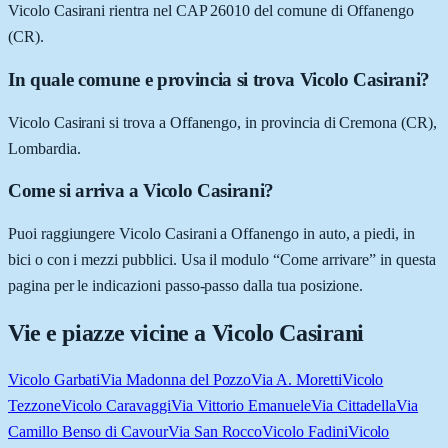
Vicolo Casirani rientra nel CAP 26010 del comune di Offanengo
(CR).
In quale comune e provincia si trova Vicolo Casirani?
Vicolo Casirani si trova a Offanengo, in provincia di Cremona (CR),
Lombardia.
Come si arriva a Vicolo Casirani?
Puoi raggiungere Vicolo Casirani a Offanengo in auto, a piedi, in
bici o con i mezzi pubblici. Usa il modulo “Come arrivare” in questa
pagina per le indicazioni passo-passo dalla tua posizione.
Vie e piazze vicine a
Vicolo Casirani
Vicolo Garbati
Via Madonna del Pozzo
Via A. Moretti
Vicolo
Tezzone
Vicolo Caravaggi
Via Vittorio Emanuele
Via Cittadella
Via
Camillo Benso di Cavour
Via San Rocco
Vicolo Fadini
Vicolo