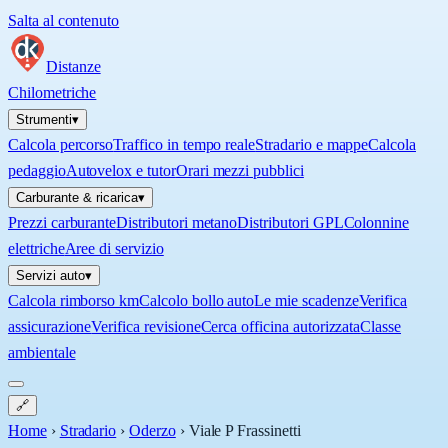
Salta al contenuto
Distanze
Chilometriche
Strumenti
▾
Calcola percorso
Traffico in tempo reale
Stradario e mappe
Calcola
pedaggio
Autovelox e tutor
Orari mezzi pubblici
Carburante & ricarica
▾
Prezzi carburante
Distributori metano
Distributori GPL
Colonnine
elettriche
Aree di servizio
Servizi auto
▾
Calcola rimborso km
Calcolo bollo auto
Le mie scadenze
Verifica
assicurazione
Verifica revisione
Cerca officina autorizzata
Classe
ambientale
🔗
Home
›
Stradario
›
Oderzo
›
Viale P Frassinetti