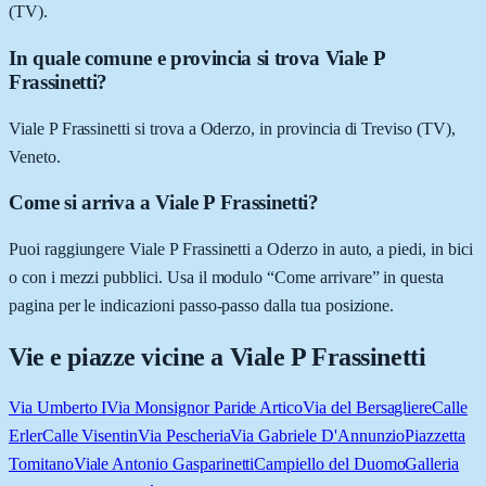
(TV).
In quale comune e provincia si trova Viale P
Frassinetti?
Viale P Frassinetti si trova a Oderzo, in provincia di Treviso (TV),
Veneto.
Come si arriva a Viale P Frassinetti?
Puoi raggiungere Viale P Frassinetti a Oderzo in auto, a piedi, in bici
o con i mezzi pubblici. Usa il modulo “Come arrivare” in questa
pagina per le indicazioni passo-passo dalla tua posizione.
Vie e piazze vicine a
Viale P Frassinetti
Via Umberto I
Via Monsignor Paride Artico
Via del Bersagliere
Calle
Erler
Calle Visentin
Via Pescheria
Via Gabriele D'Annunzio
Piazzetta
Tomitano
Viale Antonio Gasparinetti
Campiello del Duomo
Galleria