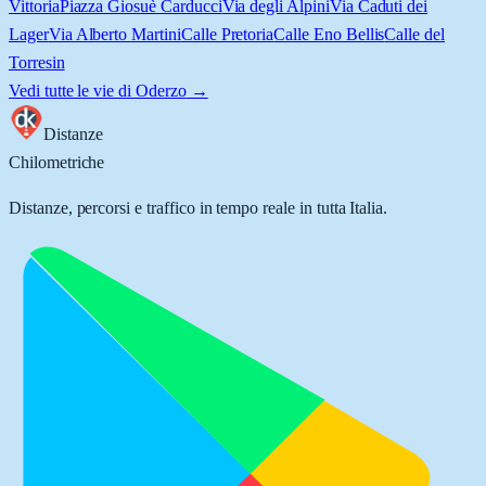
Vittoria
Piazza Giosuè Carducci
Via degli Alpini
Via Caduti dei
Lager
Via Alberto Martini
Calle Pretoria
Calle Eno Bellis
Calle del
Torresin
Vedi tutte le vie di
Oderzo
→
Distanze
Chilometriche
Distanze, percorsi e traffico in tempo reale in tutta Italia.