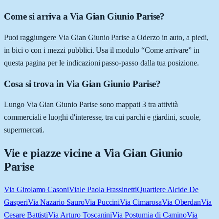
Come si arriva a Via Gian Giunio Parise?
Puoi raggiungere Via Gian Giunio Parise a Oderzo in auto, a piedi,
in bici o con i mezzi pubblici. Usa il modulo “Come arrivare” in
questa pagina per le indicazioni passo-passo dalla tua posizione.
Cosa si trova in Via Gian Giunio Parise?
Lungo Via Gian Giunio Parise sono mappati 3 tra attività
commerciali e luoghi d'interesse, tra cui parchi e giardini, scuole,
supermercati.
Vie e piazze vicine a
Via Gian Giunio
Parise
Via Girolamo Casoni
Viale Paola Frassinetti
Quartiere Alcide De
Gasperi
Via Nazario Sauro
Via Puccini
Via Cimarosa
Via Oberdan
Via
Cesare Battisti
Via Arturo Toscanini
Via Postumia di Camino
Via