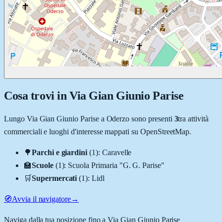
Cosa trovi in
Via Gian Giunio Parise
Lungo
Via Gian Giunio Parise
a
Oderzo
sono presenti
3
tra attività
commerciali e luoghi d'interesse mappati su OpenStreetMap.
🌳
Parchi e giardini
(
1
)
:
Caravelle
🏫
Scuole
(
1
)
:
Scuola Primaria "G. G. Parise"
🛒
Supermercati
(
1
)
:
Lidl
🧭
Avvia il navigatore
→
Naviga dalla tua posizione fino a
Via Gian Giunio Parise