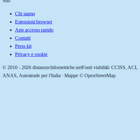
Sito
Chi siamo
Estensioni browser
App accesso rapido
Contatti
Press kit
Privacy e cookie
© 2010 -
2026
distanzechilometriche.net
Fonti viabilità: CCISS, ACI,
ANAS, Autostrade per l'Italia · Mappe © OpenStreetMap