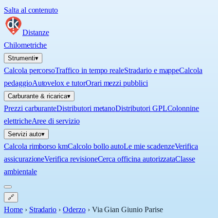
Salta al contenuto
Distanze
Chilometriche
Strumenti
▾
Calcola percorso
Traffico in tempo reale
Stradario e mappe
Calcola
pedaggio
Autovelox e tutor
Orari mezzi pubblici
Carburante & ricarica
▾
Prezzi carburante
Distributori metano
Distributori GPL
Colonnine
elettriche
Aree di servizio
Servizi auto
▾
Calcola rimborso km
Calcolo bollo auto
Le mie scadenze
Verifica
assicurazione
Verifica revisione
Cerca officina autorizzata
Classe
ambientale
🔗
Home
›
Stradario
›
Oderzo
›
Via Gian Giunio Parise