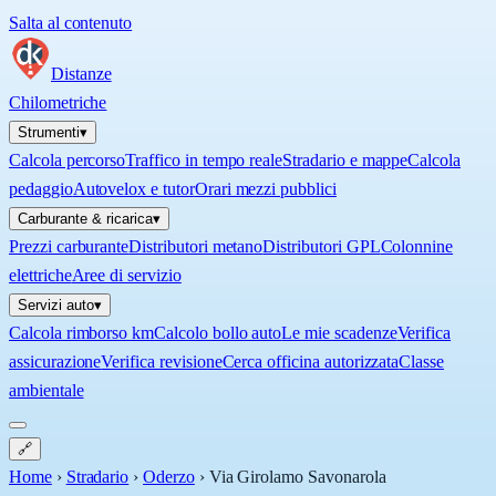
Salta al contenuto
Distanze
Chilometriche
Strumenti
▾
Calcola percorso
Traffico in tempo reale
Stradario e mappe
Calcola
pedaggio
Autovelox e tutor
Orari mezzi pubblici
Carburante & ricarica
▾
Prezzi carburante
Distributori metano
Distributori GPL
Colonnine
elettriche
Aree di servizio
Servizi auto
▾
Calcola rimborso km
Calcolo bollo auto
Le mie scadenze
Verifica
assicurazione
Verifica revisione
Cerca officina autorizzata
Classe
ambientale
🔗
Home
›
Stradario
›
Oderzo
›
Via Girolamo Savonarola