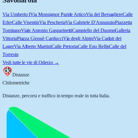
Savonarola
Via Umberto I
Via Monsignor Paride Artico
Via del Bersagliere
Calle
Erler
Calle Visentin
Via Pescheria
Via Gabriele D'Annunzio
Piazzetta
Tomitano
Viale Antonio Gasparinetti
Campiello del Duomo
Galleria
Vittoria
Piazza Giosuè Carducci
Via degli Alpini
Via Caduti dei
Lager
Via Alberto Martini
Calle Pretoria
Calle Eno Bellis
Calle del
Torresin
Vedi tutte le vie di
Oderzo
→
Distanze
Chilometriche
Distanze, percorsi e traffico in tempo reale in tutta Italia.