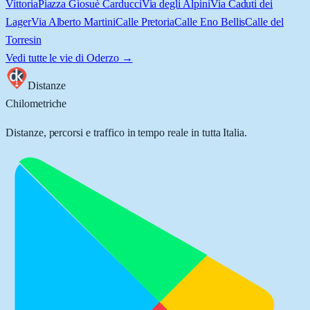
Vittoria
Piazza Giosuè Carducci
Via degli Alpini
Via Caduti dei
Lager
Via Alberto Martini
Calle Pretoria
Calle Eno Bellis
Calle del
Torresin
Vedi tutte le vie di
Oderzo
→
Distanze
Chilometriche
Distanze, percorsi e traffico in tempo reale in tutta Italia.