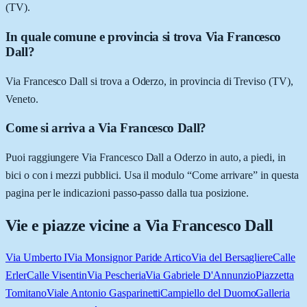
(TV).
In quale comune e provincia si trova Via Francesco
Dall?
Via Francesco Dall si trova a Oderzo, in provincia di Treviso (TV),
Veneto.
Come si arriva a Via Francesco Dall?
Puoi raggiungere Via Francesco Dall a Oderzo in auto, a piedi, in
bici o con i mezzi pubblici. Usa il modulo “Come arrivare” in questa
pagina per le indicazioni passo-passo dalla tua posizione.
Vie e piazze vicine a
Via Francesco Dall
Via Umberto I
Via Monsignor Paride Artico
Via del Bersagliere
Calle
Erler
Calle Visentin
Via Pescheria
Via Gabriele D'Annunzio
Piazzetta
Tomitano
Viale Antonio Gasparinetti
Campiello del Duomo
Galleria