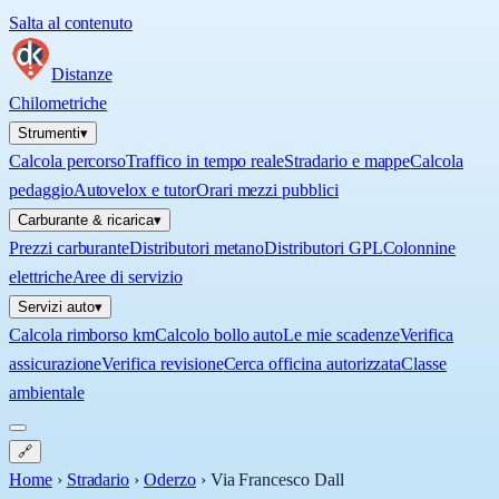
Salta al contenuto
Distanze
Chilometriche
Strumenti
▾
Calcola percorso
Traffico in tempo reale
Stradario e mappe
Calcola
pedaggio
Autovelox e tutor
Orari mezzi pubblici
Carburante & ricarica
▾
Prezzi carburante
Distributori metano
Distributori GPL
Colonnine
elettriche
Aree di servizio
Servizi auto
▾
Calcola rimborso km
Calcolo bollo auto
Le mie scadenze
Verifica
assicurazione
Verifica revisione
Cerca officina autorizzata
Classe
ambientale
🔗
Home
›
Stradario
›
Oderzo
›
Via Francesco Dall