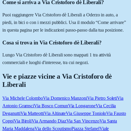
Come si arriva a Via Cristoforo dè Liberali?
Puoi raggiungere Via Cristoforo dè Liberali a Oderzo in auto, a
piedi, in bici o con i mezzi pubblici. Usa il modulo “Come arrivare”
in questa pagina per le indicazioni passo-passo dalla tua posizione.
Cosa si trova in Via Cristoforo dè Liberali?
Lungo Via Cristoforo dè Liberali sono mappati 1 tra attività
commerciali e luoghi d'interesse, tra cui negozi.
Vie e piazze vicine a
Via Cristoforo dè
Liberali
Via Michele Colombo
Via Domenico Manzoni
Via Pietro Soleti
Via
Antonio Gramsci
Via Bosco Comun
Via Longarone
Via Cecilia
Deganutti
Via Matteotti
Via Altinate
Via Giuseppe Toniolo
Via Fausto
Coppi
Via Biroli
Via Armando Diaz
Via San Vincenzo
Via Santa
Maria Maddalena
Via dello Scoutismo
Piazza Stefanel
Viale