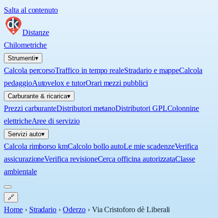
Salta al contenuto
Distanze
Chilometriche
Strumenti
▾
Calcola percorso
Traffico in tempo reale
Stradario e mappe
Calcola
pedaggio
Autovelox e tutor
Orari mezzi pubblici
Carburante & ricarica
▾
Prezzi carburante
Distributori metano
Distributori GPL
Colonnine
elettriche
Aree di servizio
Servizi auto
▾
Calcola rimborso km
Calcolo bollo auto
Le mie scadenze
Verifica
assicurazione
Verifica revisione
Cerca officina autorizzata
Classe
ambientale
🔗
Home
›
Stradario
›
Oderzo
›
Via Cristoforo dè Liberali