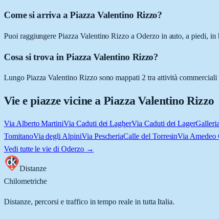
Come si arriva a Piazza Valentino Rizzo?
Puoi raggiungere Piazza Valentino Rizzo a Oderzo in auto, a piedi, in 
Cosa si trova in Piazza Valentino Rizzo?
Lungo Piazza Valentino Rizzo sono mappati 2 tra attività commerciali e lu
Vie e piazze vicine a
Piazza Valentino Rizzo
Via Alberto Martini
Via Caduti dei Lagher
Via Caduti dei Lager
Galleria
Tomitano
Via degli Alpini
Via Pescheria
Calle del Torresin
Via Amedeo 
Vedi tutte le vie di
Oderzo
→
Distanze
Chilometriche
Distanze, percorsi e traffico in tempo reale in tutta Italia.