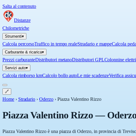
Salta al contenuto
Distanze
Chilometriche
Strumenti
▾
Calcola percorso
Traffico in tempo reale
Stradario e mappe
Calcola ped
Carburante & ricarica
▾
Prezzi carburante
Distributori metano
Distributori GPL
Colonnine elettr
Servizi auto
▾
Calcola rimborso km
Calcolo bollo auto
Le mie scadenze
Verifica assic
🔗
Home
›
Stradario
›
Oderzo
›
Piazza Valentino Rizzo
Piazza Valentino Rizzo
—
Oderz
Piazza Valentino Rizzo è una piazza di Oderzo, in provincia di Treviso 