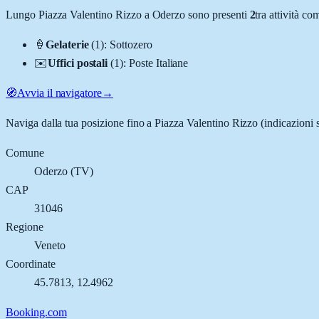
Lungo
Piazza Valentino Rizzo
a
Oderzo
sono presenti
2
tra attività c
🍦
Gelaterie
(
1
)
:
Sottozero
✉️
Uffici postali
(
1
)
:
Poste Italiane
🧭
Avvia il navigatore
→
Naviga dalla tua posizione fino a
Piazza Valentino Rizzo
(indicazioni 
Comune
Oderzo
(
TV
)
CAP
31046
Regione
Veneto
Coordinate
45.7813
,
12.4962
Booking.com