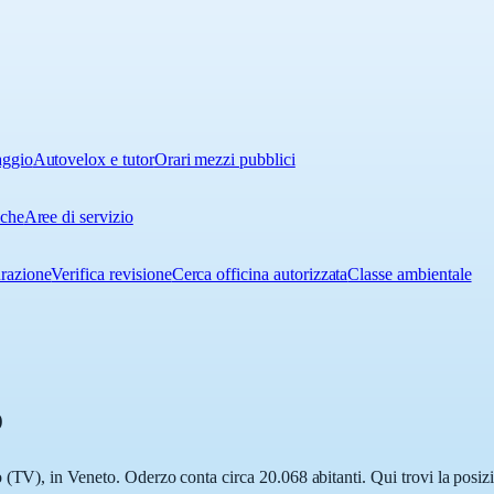
aggio
Autovelox e tutor
Orari mezzi pubblici
iche
Aree di servizio
urazione
Verifica revisione
Cerca officina autorizzata
Classe ambientale
o
(TV), in Veneto. Oderzo conta circa 20.068 abitanti. Qui trovi la posizi