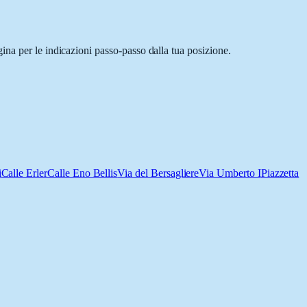
ina per le indicazioni passo-passo dalla tua posizione.
i
Calle Erler
Calle Eno Bellis
Via del Bersagliere
Via Umberto I
Piazzetta