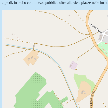
a piedi, in bici o con i mezzi pubblici, oltre alle vie e piazze nelle imm