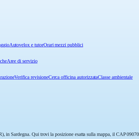
aggio
Autovelox e tutor
Orari mezzi pubblici
iche
Aree di servizio
urazione
Verifica revisione
Cerca officina autorizzata
Classe ambientale
), in Sardegna. Qui trovi la posizione esatta sulla mappa, il CAP 09070 