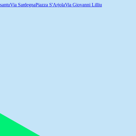
santu
Via Sardegna
Piazza S'Arjola
Via Giovanni Lilliu