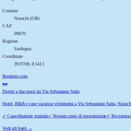
Comune
Nurachi
(
OR
)
CAP
09070
Regione
Sardegna
Coordinate
39.9708
,
8.5413
Booking.com
🛏️
Dormi a due passi da Via Sebastiano Satta
Hotel, B&B e case vacanza vicinissimi a Via Sebastiano Satta, Nurachi:
✓
Cancellazione gratuita
✓
Nessun costo di prenotazione
✓
Recensioni
Vedi gli hotel →