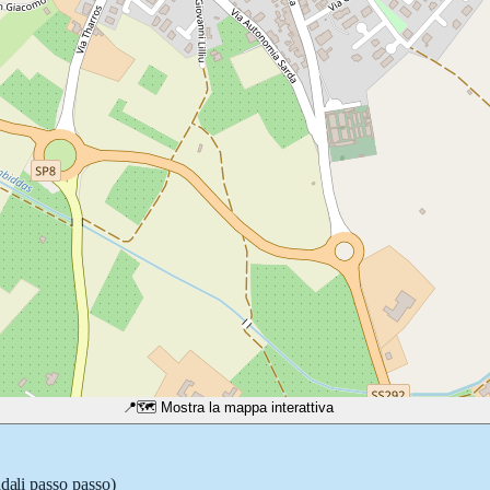
📍
🗺️ Mostra la mappa interattiva
adali passo passo)