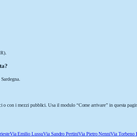
OR).
tta?
, Sardegna.
ci o con i mezzi pubblici. Usa il modulo “Come arrivare” in questa pagin
rieste
Via Emilio Lussu
Via Sandro Pertini
Via Pietro Nenni
Via Torbeno F