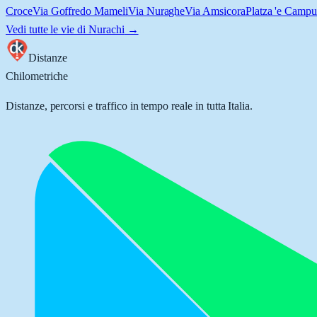
Croce
Via Goffredo Mameli
Via Nuraghe
Via Amsicora
Platza 'e Campu
Vedi tutte le vie di
Nurachi
→
Distanze
Chilometriche
Distanze, percorsi e traffico in tempo reale in tutta Italia.