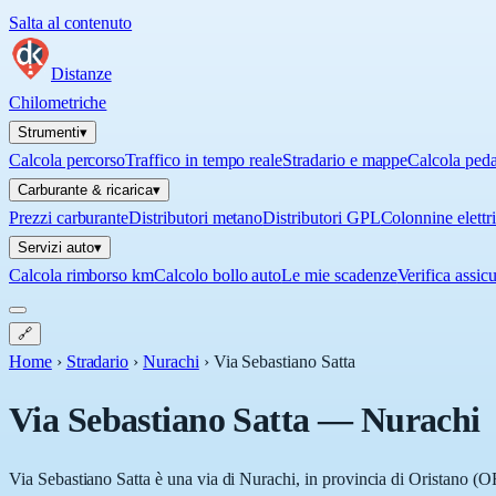
Salta al contenuto
Distanze
Chilometriche
Strumenti
▾
Calcola percorso
Traffico in tempo reale
Stradario e mappe
Calcola ped
Carburante & ricarica
▾
Prezzi carburante
Distributori metano
Distributori GPL
Colonnine elettr
Servizi auto
▾
Calcola rimborso km
Calcolo bollo auto
Le mie scadenze
Verifica assic
🔗
Home
›
Stradario
›
Nurachi
›
Via Sebastiano Satta
Via Sebastiano Satta
—
Nurachi
Via Sebastiano Satta è una via di Nurachi, in provincia di Oristano (OR