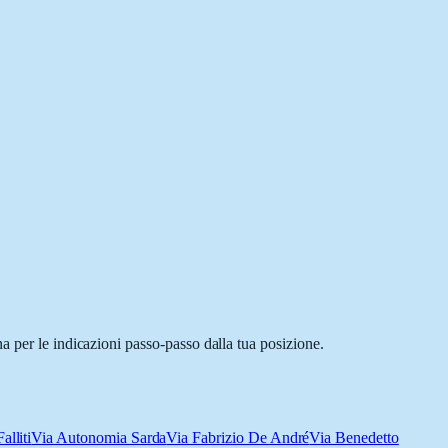
a per le indicazioni passo-passo dalla tua posizione.
alliti
Via Autonomia Sarda
Via Fabrizio De André
Via Benedetto