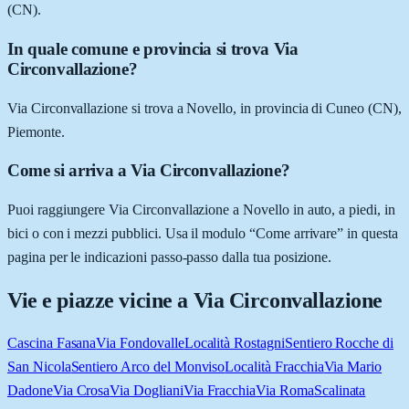
(CN).
In quale comune e provincia si trova Via
Circonvallazione?
Via Circonvallazione si trova a Novello, in provincia di Cuneo (CN),
Piemonte.
Come si arriva a Via Circonvallazione?
Puoi raggiungere Via Circonvallazione a Novello in auto, a piedi, in
bici o con i mezzi pubblici. Usa il modulo “Come arrivare” in questa
pagina per le indicazioni passo-passo dalla tua posizione.
Vie e piazze vicine a
Via Circonvallazione
Cascina Fasana
Via Fondovalle
Località Rostagni
Sentiero Rocche di
San Nicola
Sentiero Arco del Monviso
Località Fracchia
Via Mario
Dadone
Via Crosa
Via Dogliani
Via Fracchia
Via Roma
Scalinata