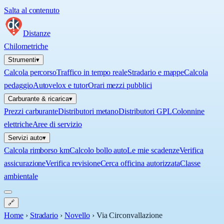
Salta al contenuto
Distanze
Chilometriche
Strumenti
▾
Calcola percorso
Traffico in tempo reale
Stradario e mappe
Calcola
pedaggio
Autovelox e tutor
Orari mezzi pubblici
Carburante & ricarica
▾
Prezzi carburante
Distributori metano
Distributori GPL
Colonnine
elettriche
Aree di servizio
Servizi auto
▾
Calcola rimborso km
Calcolo bollo auto
Le mie scadenze
Verifica
assicurazione
Verifica revisione
Cerca officina autorizzata
Classe
ambientale
🔗
Home
›
Stradario
›
Novello
›
Via Circonvallazione