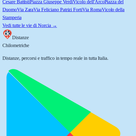
Cesare Battisti
Piazza Giuseppe Verdi
Vicolo dell'Arco
Piazza del
Duomo
Via Zara
Via Feliciano Patrizi Forti
Via Roma
Vicolo della
Stamperia
Vedi tutte le vie di
Norcia
→
Distanze
Chilometriche
Distanze, percorsi e traffico in tempo reale in tutta Italia.