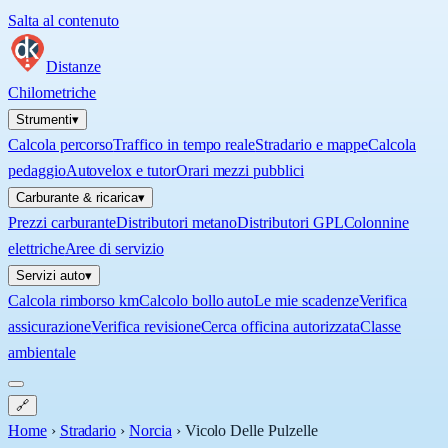
Salta al contenuto
Distanze
Chilometriche
Strumenti
▾
Calcola percorso
Traffico in tempo reale
Stradario e mappe
Calcola
pedaggio
Autovelox e tutor
Orari mezzi pubblici
Carburante & ricarica
▾
Prezzi carburante
Distributori metano
Distributori GPL
Colonnine
elettriche
Aree di servizio
Servizi auto
▾
Calcola rimborso km
Calcolo bollo auto
Le mie scadenze
Verifica
assicurazione
Verifica revisione
Cerca officina autorizzata
Classe
ambientale
🔗
Home
›
Stradario
›
Norcia
›
Vicolo Delle Pulzelle