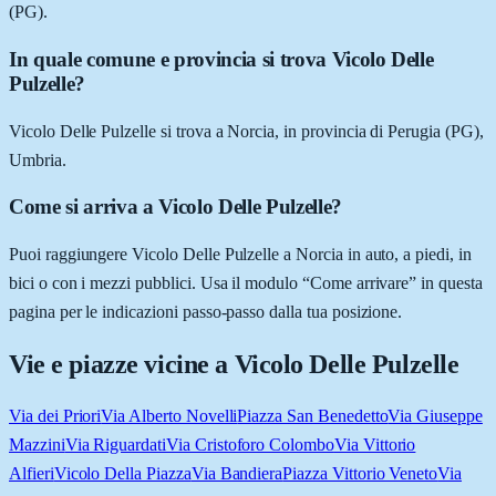
(PG).
In quale comune e provincia si trova Vicolo Delle
Pulzelle?
Vicolo Delle Pulzelle si trova a Norcia, in provincia di Perugia (PG),
Umbria.
Come si arriva a Vicolo Delle Pulzelle?
Puoi raggiungere Vicolo Delle Pulzelle a Norcia in auto, a piedi, in
bici o con i mezzi pubblici. Usa il modulo “Come arrivare” in questa
pagina per le indicazioni passo-passo dalla tua posizione.
Vie e piazze vicine a
Vicolo Delle Pulzelle
Via dei Priori
Via Alberto Novelli
Piazza San Benedetto
Via Giuseppe
Mazzini
Via Riguardati
Via Cristoforo Colombo
Via Vittorio
Alfieri
Vicolo Della Piazza
Via Bandiera
Piazza Vittorio Veneto
Via