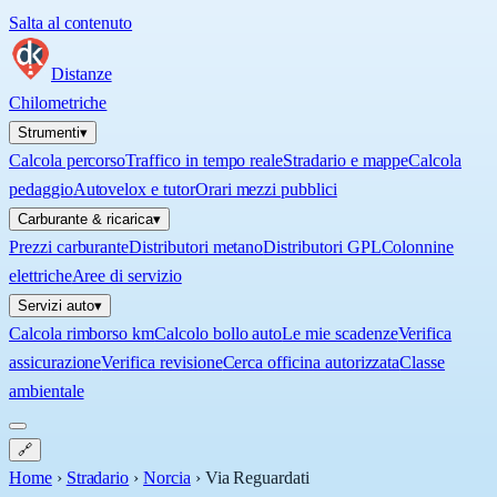
Salta al contenuto
Distanze
Chilometriche
Strumenti
▾
Calcola percorso
Traffico in tempo reale
Stradario e mappe
Calcola
pedaggio
Autovelox e tutor
Orari mezzi pubblici
Carburante & ricarica
▾
Prezzi carburante
Distributori metano
Distributori GPL
Colonnine
elettriche
Aree di servizio
Servizi auto
▾
Calcola rimborso km
Calcolo bollo auto
Le mie scadenze
Verifica
assicurazione
Verifica revisione
Cerca officina autorizzata
Classe
ambientale
🔗
Home
›
Stradario
›
Norcia
›
Via Reguardati