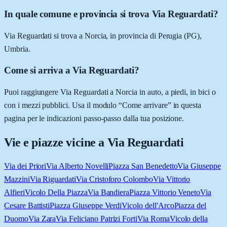
In quale comune e provincia si trova Via Reguardati?
Via Reguardati si trova a Norcia, in provincia di Perugia (PG),
Umbria.
Come si arriva a Via Reguardati?
Puoi raggiungere Via Reguardati a Norcia in auto, a piedi, in bici o
con i mezzi pubblici. Usa il modulo “Come arrivare” in questa
pagina per le indicazioni passo-passo dalla tua posizione.
Vie e piazze vicine a
Via Reguardati
Via dei Priori
Via Alberto Novelli
Piazza San Benedetto
Via Giuseppe
Mazzini
Via Riguardati
Via Cristoforo Colombo
Via Vittorio
Alfieri
Vicolo Della Piazza
Via Bandiera
Piazza Vittorio Veneto
Via
Cesare Battisti
Piazza Giuseppe Verdi
Vicolo dell'Arco
Piazza del
Duomo
Via Zara
Via Feliciano Patrizi Forti
Via Roma
Vicolo della