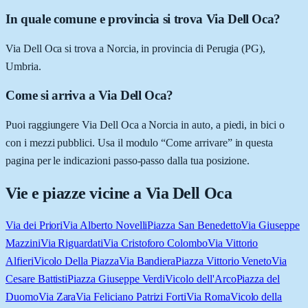
In quale comune e provincia si trova Via Dell Oca?
Via Dell Oca si trova a Norcia, in provincia di Perugia (PG),
Umbria.
Come si arriva a Via Dell Oca?
Puoi raggiungere Via Dell Oca a Norcia in auto, a piedi, in bici o
con i mezzi pubblici. Usa il modulo “Come arrivare” in questa
pagina per le indicazioni passo-passo dalla tua posizione.
Vie e piazze vicine a
Via Dell Oca
Via dei Priori
Via Alberto Novelli
Piazza San Benedetto
Via Giuseppe
Mazzini
Via Riguardati
Via Cristoforo Colombo
Via Vittorio
Alfieri
Vicolo Della Piazza
Via Bandiera
Piazza Vittorio Veneto
Via
Cesare Battisti
Piazza Giuseppe Verdi
Vicolo dell'Arco
Piazza del
Duomo
Via Zara
Via Feliciano Patrizi Forti
Via Roma
Vicolo della