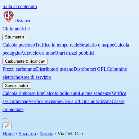
Salta al contenuto
Distanze
Chilometriche
Strumenti
▾
Calcola percorso
Traffico in tempo reale
Stradario e mappe
Calcola
pedaggio
Autovelox e tutor
Orari mezzi pubblici
Carburante & ricarica
▾
Prezzi carburante
Distributori metano
Distributori GPL
Colonnine
elettriche
Aree di servizio
Servizi auto
▾
Calcola rimborso km
Calcolo bollo auto
Le mie scadenze
Verifica
assicurazione
Verifica revisione
Cerca officina autorizzata
Classe
ambientale
🔗
Home
›
Stradario
›
Norcia
›
Via Dell Oca