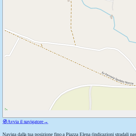
🧭
Avvia il navigatore
→
Naviga dalla tua posizione fino a
Piazza Elena
(indicazioni stradali pa