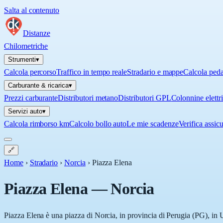
Salta al contenuto
Distanze
Chilometriche
Strumenti
▾
Calcola percorso
Traffico in tempo reale
Stradario e mappe
Calcola ped
Carburante & ricarica
▾
Prezzi carburante
Distributori metano
Distributori GPL
Colonnine elettr
Servizi auto
▾
Calcola rimborso km
Calcolo bollo auto
Le mie scadenze
Verifica assic
🔗
Home
›
Stradario
›
Norcia
›
Piazza Elena
Piazza Elena
—
Norcia
Piazza Elena è una piazza di Norcia, in provincia di Perugia (PG), in U