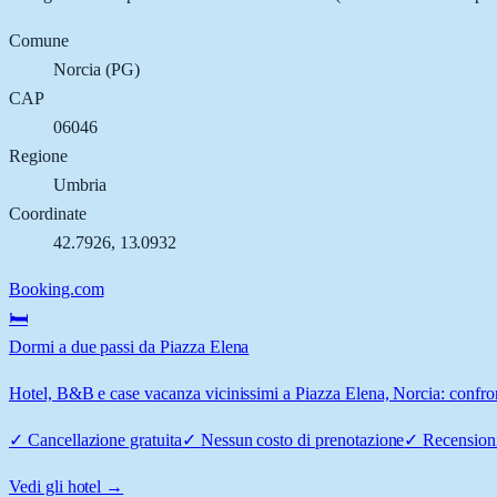
Comune
Norcia
(
PG
)
CAP
06046
Regione
Umbria
Coordinate
42.7926
,
13.0932
Booking.com
🛏️
Dormi a due passi da Piazza Elena
Hotel, B&B e case vacanza vicinissimi a Piazza Elena, Norcia: confront
✓
Cancellazione gratuita
✓
Nessun costo di prenotazione
✓
Recensioni
Vedi gli hotel →