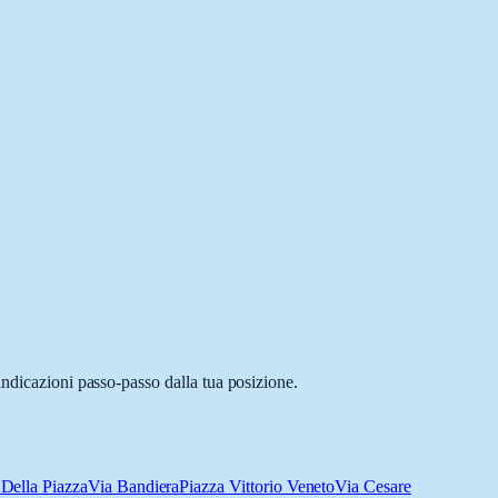
indicazioni passo-passo dalla tua posizione.
 Della Piazza
Via Bandiera
Piazza Vittorio Veneto
Via Cesare