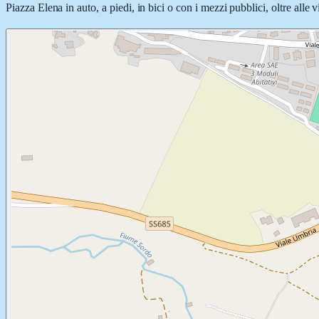
Piazza Elena in auto, a piedi, in bici o con i mezzi pubblici, oltre alle