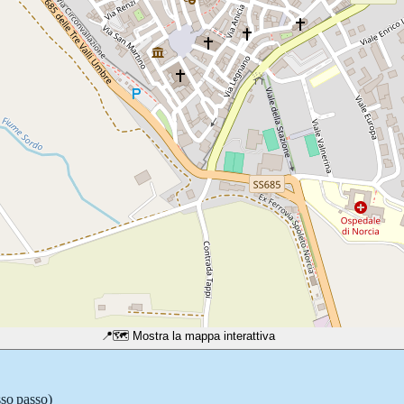
📍
🗺️ Mostra la mappa interattiva
sso passo)