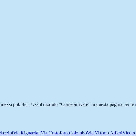
i mezzi pubblici. Usa il modulo “Come arrivare” in questa pagina per le 
Mazzini
Via Riguardati
Via Cristoforo Colombo
Via Vittorio Alfieri
Vicolo