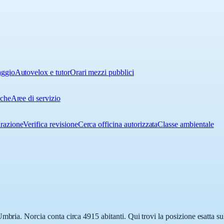
aggio
Autovelox e tutor
Orari mezzi pubblici
iche
Aree di servizio
urazione
Verifica revisione
Cerca officina autorizzata
Classe ambientale
mbria. Norcia conta circa 4915 abitanti. Qui trovi la posizione esatta s