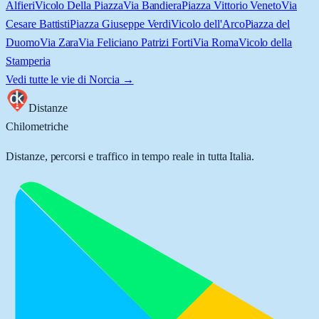
Alfieri
Vicolo Della Piazza
Via Bandiera
Piazza Vittorio Veneto
Via
Cesare Battisti
Piazza Giuseppe Verdi
Vicolo dell'Arco
Piazza del
Duomo
Via Zara
Via Feliciano Patrizi Forti
Via Roma
Vicolo della
Stamperia
Vedi tutte le vie di
Norcia
→
Distanze
Chilometriche
Distanze, percorsi e traffico in tempo reale in tutta Italia.