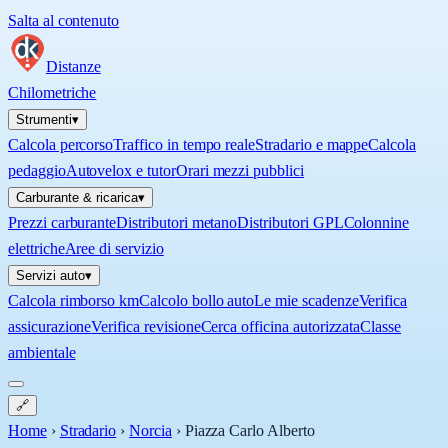
Salta al contenuto
Distanze
Chilometriche
Strumenti
▾
Calcola percorso
Traffico in tempo reale
Stradario e mappe
Calcola
pedaggio
Autovelox e tutor
Orari mezzi pubblici
Carburante & ricarica
▾
Prezzi carburante
Distributori metano
Distributori GPL
Colonnine
elettriche
Aree di servizio
Servizi auto
▾
Calcola rimborso km
Calcolo bollo auto
Le mie scadenze
Verifica
assicurazione
Verifica revisione
Cerca officina autorizzata
Classe
ambientale
🔗
Home
›
Stradario
›
Norcia
›
Piazza Carlo Alberto