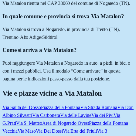
Via Matalon rientra nel CAP 38060 del comune di Nogaredo (TN).
In quale comune e provincia si trova Via Matalon?
Via Matalon si trova a Nogaredo, in provincia di Trento (TN),
Trentino-Alto Adige/Südtirol.
Come si arriva a Via Matalon?
Puoi raggiungere Via Matalon a Nogaredo in auto, a piedi, in bici o
con i mezzi pubblici. Usa il modulo “Come arrivare” in questa
pagina per le indicazioni passo-passo dalla tua posizione.
Vie e piazze vicine a
Via Matalon
Via Salita del Dosso
Piazza della Fontana
Via Strada Romana
Via Don
Albino Silvestri
Via Carbonera
Via delle Lavine
Via dei Pivi
Via
G.Prati
Via S. Matteo
Area di Nogaredo Ovest
Piazza della Fontana
Vecchia
Via Maso
Via Dei Dossi
Via Erta del Friuli
Via 3