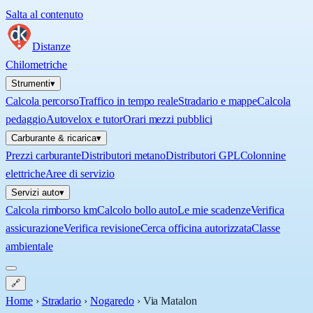
Salta al contenuto
Distanze
Chilometriche
Strumenti
▾
Calcola percorso
Traffico in tempo reale
Stradario e mappe
Calcola
pedaggio
Autovelox e tutor
Orari mezzi pubblici
Carburante & ricarica
▾
Prezzi carburante
Distributori metano
Distributori GPL
Colonnine
elettriche
Aree di servizio
Servizi auto
▾
Calcola rimborso km
Calcolo bollo auto
Le mie scadenze
Verifica
assicurazione
Verifica revisione
Cerca officina autorizzata
Classe
ambientale
🔗
Home
›
Stradario
›
Nogaredo
›
Via Matalon